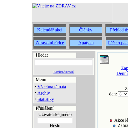
Kalendář akcí
Články
Přehled t
Zdravotní rádce
Apatyka
Péče o pac
Hledat
Zap
Rozšířené hledání
Denní
Menu
·
Všechna témata
Z
·
Archiv
den:
·
Statistiky
Přihlášení
Uživatelské jméno
Akce lé
Zahra
Heslo