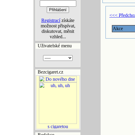
<<< Předcho
Registrací
získáte
možnost přispívat,
Akce
diskutovat, měnit
vzhled...
Uživatelské menu
Bezcigaret.cz
Redakce