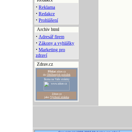
·
Reklama
·
Redakce
·
Prohlášení
Archiv html
·
Adresář firem
·
Zákony a vyhlášky
·
Marketing pro
zdraví
Zdrav.cz
Přidat
zdrav.cz
do
Oblíbených položek
Ikona na Vaše stránky
Zdrav.cz
jako
Výchozí stránka