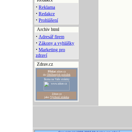
·
Reklama
·
Redakce
·
Prohlášení
Archiv html
·
Adresář firem
·
Zákony a vyhlášky
·
Marketing pro
zdraví
Zdrav.cz
Přidat
zdrav.cz
do
Oblíbených položek
Ikona na Vaše stránky
Zdrav.cz
jako
Výchozí stránka