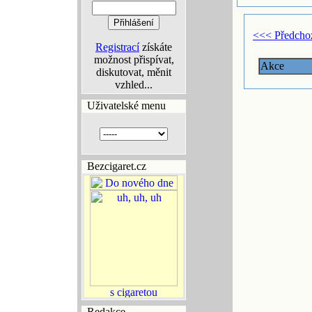
<<< Předcho
Registrací
získáte
možnost přispívat,
Akce
diskutovat, měnit
vzhled...
Uživatelské menu
Bezcigaret.cz
Redakce