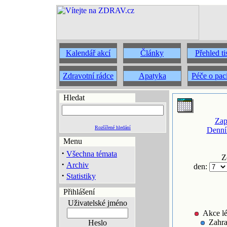
Kalendář akcí
Články
Přehled t
Zdravotní rádce
Apatyka
Péče o pac
Hledat
Zap
Rozšířené hledání
Denní
Menu
·
Všechna témata
Z
·
Archiv
den:
·
Statistiky
Přihlášení
Uživatelské jméno
Akce lé
Zahra
Heslo