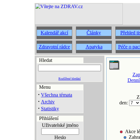
Kalendář akcí
Články
Přehled t
Zdravotní rádce
Apatyka
Péče o pac
Hledat
Zap
Rozšířené hledání
Denní
Menu
·
Všechna témata
Z
·
Archiv
den:
·
Statistiky
Přihlášení
Uživatelské jméno
Akce lé
Zahra
Heslo