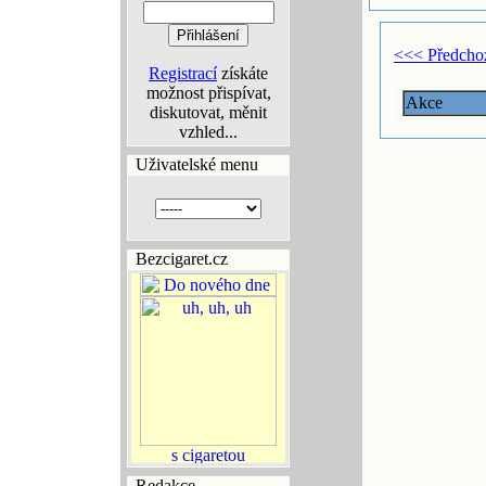
<<< Předcho
Registrací
získáte
možnost přispívat,
Akce
diskutovat, měnit
vzhled...
Uživatelské menu
Bezcigaret.cz
Redakce