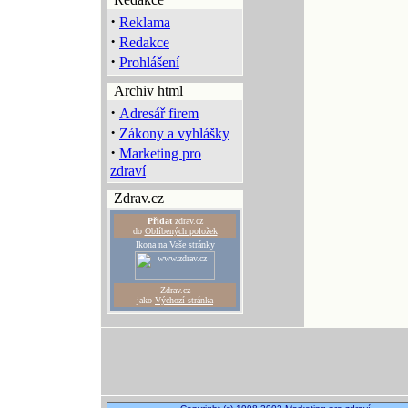
·
Reklama
·
Redakce
·
Prohlášení
Archiv html
·
Adresář firem
·
Zákony a vyhlášky
·
Marketing pro
zdraví
Zdrav.cz
Přidat
zdrav.cz
do
Oblíbených položek
Ikona na Vaše stránky
Zdrav.cz
jako
Výchozí stránka