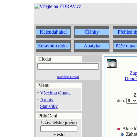
Kalendář akcí
Články
Přehled t
Zdravotní rádce
Apatyka
Péče o pac
Hledat
Zap
Rozšířené hledání
Denní
Menu
·
Všechna témata
Z
·
Archiv
den:
·
Statistiky
Přihlášení
Uživatelské jméno
Akce lé
Zahra
Heslo