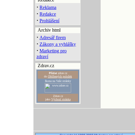
·
Reklama
·
Redakce
·
Prohlášení
Archiv html
·
Adresář firem
·
Zákony a vyhlášky
·
Marketing pro
zdraví
Zdrav.cz
Přidat
zdrav.cz
do
Oblíbených položek
Ikona na Vaše stránky
Zdrav.cz
jako
Výchozí stránka