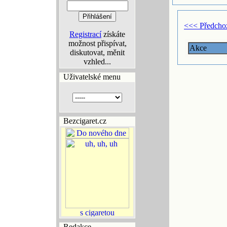
<<< Předcho
Registrací
získáte
možnost přispívat,
Akce
diskutovat, měnit
vzhled...
Uživatelské menu
Bezcigaret.cz
Redakce