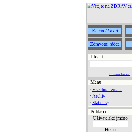
Kalendář akcí
Zdravotní rádce
Hledat
Rozšířené hledání
Menu
·
Všechna témata
·
Archiv
·
Statistiky
Přihlášení
Uživatelské jméno
Heslo