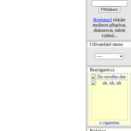
Registrací
získáte
možnost přispívat,
diskutovat, měnit
vzhled...
Uživatelské menu
Bezcigaret.cz
Redakce