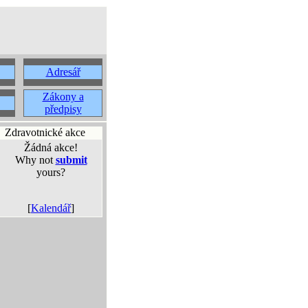
Adresář
Zákony a
předpisy
Zdravotnické akce
Žádná akce!
Why not
submit
yours?
[
Kalendář
]