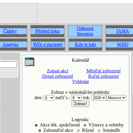
Odborná
Články
Přehled tisku
JAMA
literatura
Apatyka
Péče o pacienty
Kdo je kdo
WHO
Kalendář
Zapsat akci
Měsíční zobrazení
Denní zobrazení
Roční zobrazení
Vyhledat
Zobraz v následujícím pohledu:
den:
mďż˝s.:
rok:
Legenda:
Akce lék. společností
Výstavy a veletrhy
Zahraniční akce
Různé
Semináře