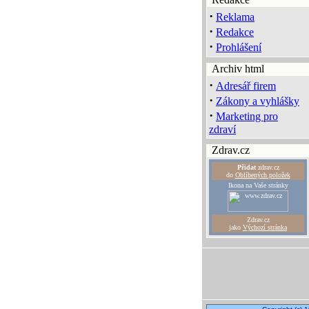
·
Reklama
·
Redakce
·
Prohlášení
Archiv html
·
Adresář firem
·
Zákony a vyhlášky
·
Marketing pro
zdraví
Zdrav.cz
Přidat
zdrav.cz
do
Oblíbených položek
Ikona na Vaše stránky
Zdrav.cz
jako
Výchozí stránka