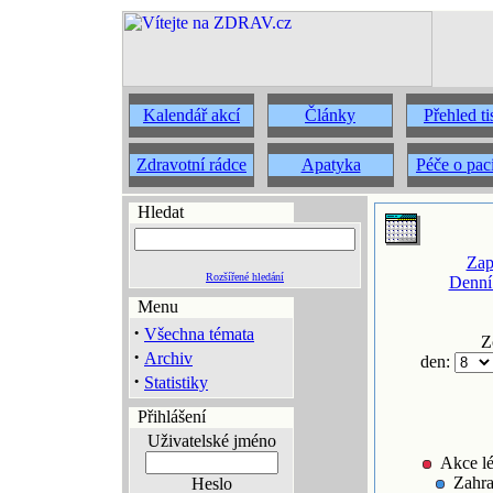
Kalendář akcí
Články
Přehled t
Zdravotní rádce
Apatyka
Péče o pac
Hledat
Zap
Rozšířené hledání
Denní
Menu
·
Všechna témata
Z
·
Archiv
den:
·
Statistiky
Přihlášení
Uživatelské jméno
Akce lé
Zahra
Heslo