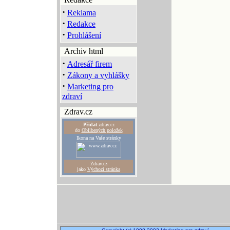
·
Reklama
·
Redakce
·
Prohlášení
Archiv html
·
Adresář firem
·
Zákony a vyhlášky
·
Marketing pro
zdraví
Zdrav.cz
Přidat
zdrav.cz
do
Oblíbených položek
Ikona na Vaše stránky
Zdrav.cz
jako
Výchozí stránka