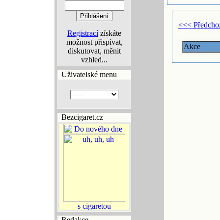
<<< Předcho
Registrací
získáte
možnost přispívat,
Akce
diskutovat, měnit
vzhled...
Uživatelské menu
Bezcigaret.cz
Redakce