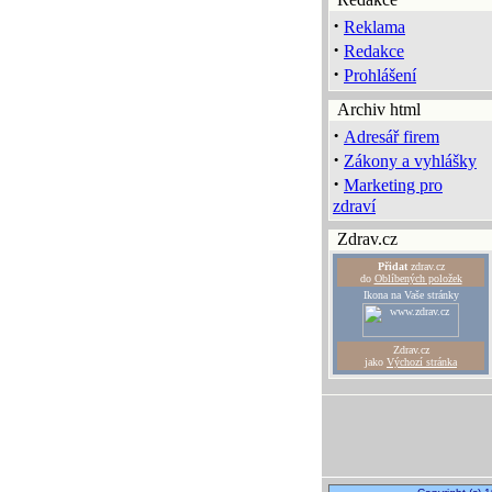
·
Reklama
·
Redakce
·
Prohlášení
Archiv html
·
Adresář firem
·
Zákony a vyhlášky
·
Marketing pro
zdraví
Zdrav.cz
Přidat
zdrav.cz
do
Oblíbených položek
Ikona na Vaše stránky
Zdrav.cz
jako
Výchozí stránka