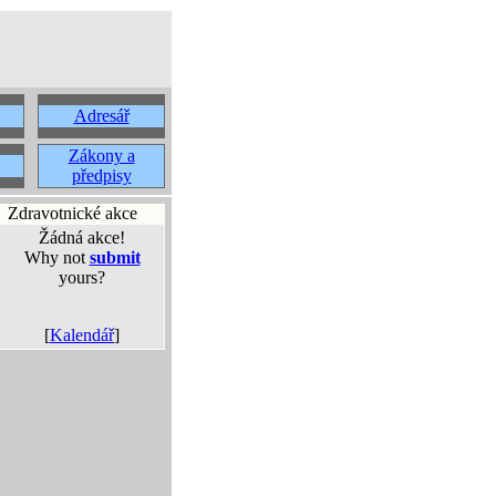
Adresář
Zákony a
předpisy
Zdravotnické akce
Žádná akce!
Why not
submit
yours?
[
Kalendář
]