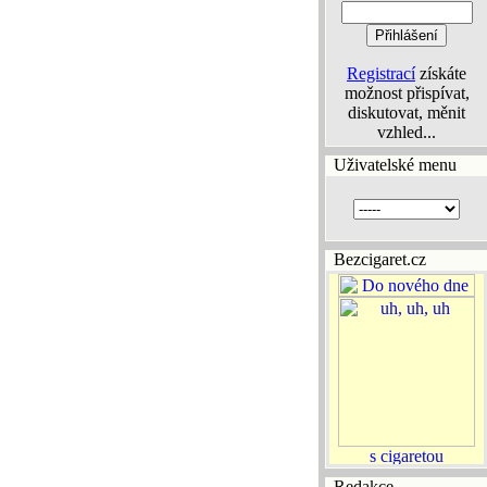
Registrací
získáte
možnost přispívat,
diskutovat, měnit
vzhled...
Uživatelské menu
Bezcigaret.cz
Redakce