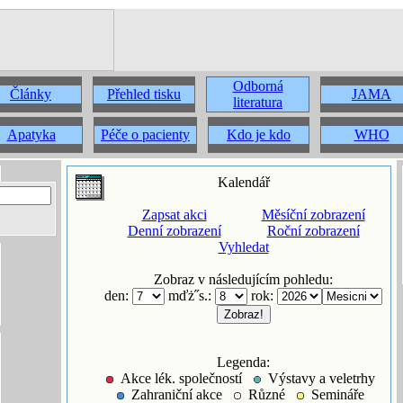
Odborná
Články
Přehled tisku
JAMA
literatura
Apatyka
Péče o pacienty
Kdo je kdo
WHO
Kalendář
Zapsat akci
Měsíční zobrazení
Denní zobrazení
Roční zobrazení
Vyhledat
Zobraz v následujícím pohledu:
den:
mďż˝s.:
rok:
Legenda:
Akce lék. společností
Výstavy a veletrhy
Zahraniční akce
Různé
Semináře