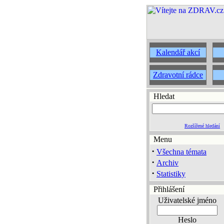
Kalendář akcí
Zdravotní rádce
Hledat
Rozšířené hledání
Menu
·
Všechna témata
·
Archiv
·
Statistiky
Přihlášení
Uživatelské jméno
Heslo