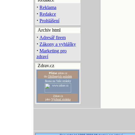
·
Reklama
·
Redakce
·
Prohlášení
Archiv html
·
Adresář firem
·
Zákony a vyhlášky
·
Marketing pro
zdraví
Zdrav.cz
Přidat
zdrav.cz
do
Oblíbených položek
Ikona na Vaše stránky
Zdrav.cz
jako
Výchozí stránka