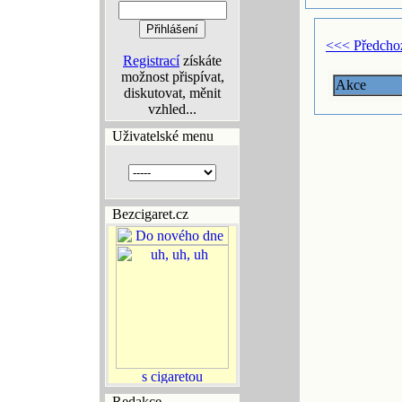
<<< Předcho
Registrací
získáte
možnost přispívat,
Akce
diskutovat, měnit
vzhled...
Uživatelské menu
Bezcigaret.cz
Redakce