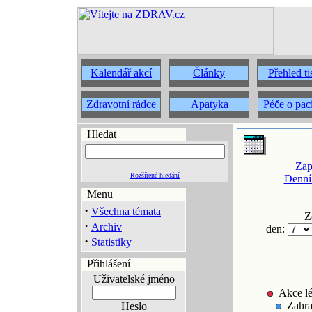
Kalendář akcí
Články
Přehled t
Zdravotní rádce
Apatyka
Péče o pac
Hledat
Zap
Rozšířené hledání
Denní
Menu
·
Všechna témata
Z
·
Archiv
den:
·
Statistiky
Přihlášení
Uživatelské jméno
Akce lé
Zahra
Heslo