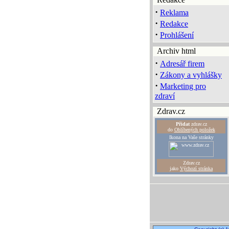
·
Reklama
·
Redakce
·
Prohlášení
Archiv html
·
Adresář firem
·
Zákony a vyhlášky
·
Marketing pro
zdraví
Zdrav.cz
Přidat
zdrav.cz
do
Oblíbených položek
Ikona na Vaše stránky
Zdrav.cz
jako
Výchozí stránka