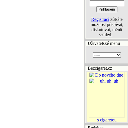
Registrací
získáte
možnost přispívat,
diskutovat, měnit
vzhled...
Uživatelské menu
Bezcigaret.cz
Redakce