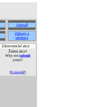
Adresář
Zákony a
předpisy
Zdravotnické akce
Žádná akce!
Why not
submit
yours?
[
Kalendář
]