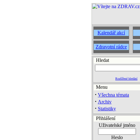
Kalendář akcí
Zdravotní rádce
Hledat
Rozšířené hledání
Menu
·
Všechna témata
·
Archiv
·
Statistiky
Přihlášení
Uživatelské jméno
Heslo