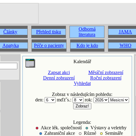
Odborná
Články
Přehled tisku
JAMA
literatura
Apatyka
Péče o pacienty
Kdo je kdo
WHO
Kalendář
Zapsat akci
Měsíční zobrazení
Denní zobrazení
Roční zobrazení
Vyhledat
Zobraz v následujícím pohledu:
den:
mďż˝s.:
rok:
Legenda:
Akce lék. společností
Výstavy a veletrhy
Zahraniční akce
Různé
Semináře