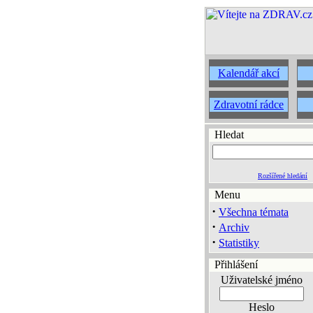
Kalendář akcí
Zdravotní rádce
Hledat
Rozšířené hledání
Menu
·
Všechna témata
·
Archiv
·
Statistiky
Přihlášení
Uživatelské jméno
Heslo