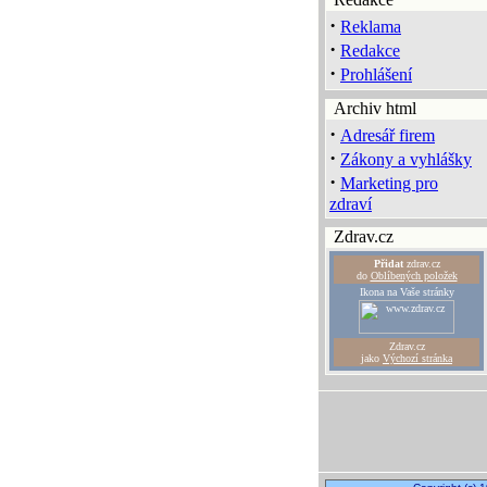
·
Reklama
·
Redakce
·
Prohlášení
Archiv html
·
Adresář firem
·
Zákony a vyhlášky
·
Marketing pro
zdraví
Zdrav.cz
Přidat
zdrav.cz
do
Oblíbených položek
Ikona na Vaše stránky
Zdrav.cz
jako
Výchozí stránka