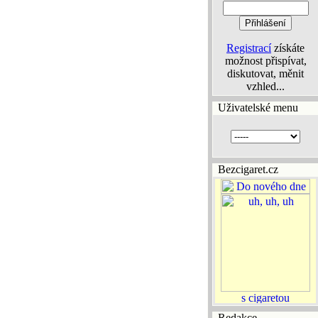
Registrací
získáte
možnost přispívat,
diskutovat, měnit
vzhled...
Uživatelské menu
Bezcigaret.cz
Redakce