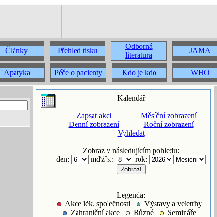
Odborná
Články
Přehled tisku
JAMA
literatura
Apatyka
Péče o pacienty
Kdo je kdo
WHO
Kalendář
Zapsat akci
Měsíční zobrazení
Denní zobrazení
Roční zobrazení
Vyhledat
Zobraz v následujícím pohledu:
den:
mďż˝s.:
rok:
Legenda:
Akce lék. společností
Výstavy a veletrhy
Zahraniční akce
Různé
Semináře