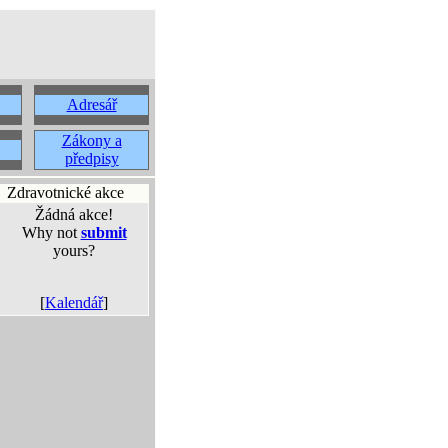
Adresář
Zákony a
předpisy
Zdravotnické akce
Žádná akce!
Why not
submit
yours?
[
Kalendář
]