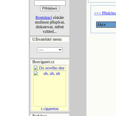
<<< Předcho
Registrací
získáte
možnost přispívat,
Akce
diskutovat, měnit
vzhled...
Uživatelské menu
Bezcigaret.cz
Redakce