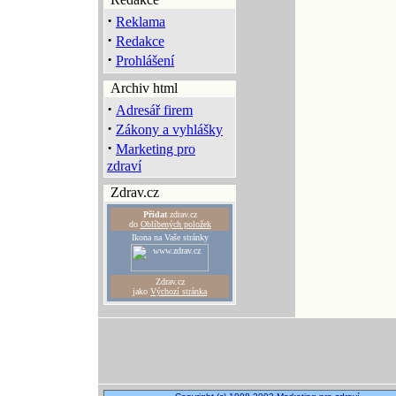
·
Reklama
·
Redakce
·
Prohlášení
Archiv html
·
Adresář firem
·
Zákony a vyhlášky
·
Marketing pro
zdraví
Zdrav.cz
Přidat
zdrav.cz
do
Oblíbených položek
Ikona na Vaše stránky
Zdrav.cz
jako
Výchozí stránka