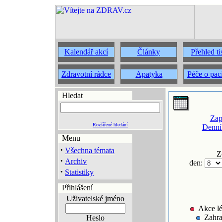
Kalendář akcí
Články
Přehled t
Zdravotní rádce
Apatyka
Péče o pac
Hledat
Zap
Rozšířené hledání
Denní
Menu
·
Všechna témata
Z
·
Archiv
den:
·
Statistiky
Přihlášení
Uživatelské jméno
Akce lé
Zahra
Heslo