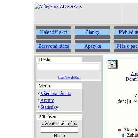
Kalendář akcí
Články
Přehled t
Zdravotní rádce
Apatyka
Péče o pac
Hledat
Zap
Rozšířené hledání
Denní
Menu
·
Všechna témata
Z
·
Archiv
den:
·
Statistiky
Přihlášení
Uživatelské jméno
Akce lé
Zahra
Heslo