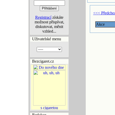
<<< Předcho
Registrací
získáte
možnost přispívat,
Akce
diskutovat, měnit
vzhled...
Uživatelské menu
Bezcigaret.cz
Redakce