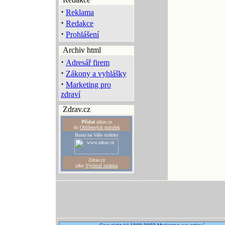
·
Reklama
·
Redakce
·
Prohlášení
Archiv html
·
Adresář firem
·
Zákony a vyhlášky
·
Marketing pro
zdraví
Zdrav.cz
Přidat
zdrav.cz
do
Oblíbených položek
Ikona na Vaše stránky
Zdrav.cz
jako
Výchozí stránka