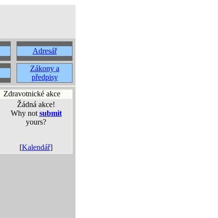
Adresář
Zákony a
předpisy
Zdravotnické akce
Žádná akce!
Why not
submit
yours?
[
Kalendář
]