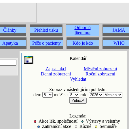
Odborná
Články
Přehled tisku
JAMA
literatura
Apatyka
Péče o pacienty
Kdo je kdo
WHO
Kalendář
Zapsat akci
Měsíční zobrazení
Denní zobrazení
Roční zobrazení
Vyhledat
Zobraz v následujícím pohledu:
den:
mďż˝s.:
rok:
Legenda:
Akce lék. společností
Výstavy a veletrhy
Zahraniční akce
Různé
Semináře