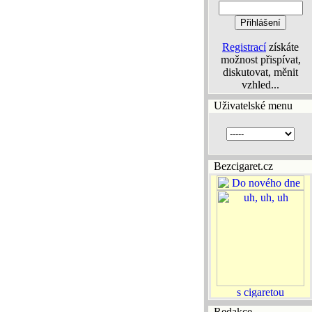
Registrací
získáte
možnost přispívat,
diskutovat, měnit
vzhled...
Uživatelské menu
Bezcigaret.cz
Redakce