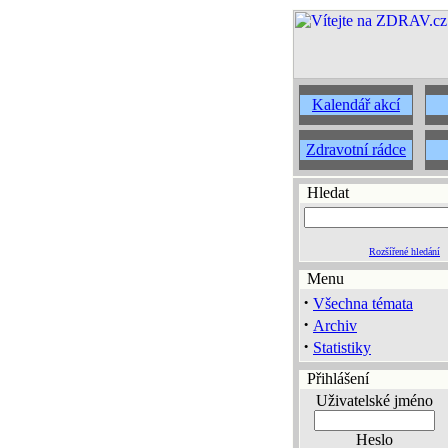
Kalendář akcí
Zdravotní rádce
Hledat
Rozšířené hledání
Menu
·
Všechna témata
·
Archiv
·
Statistiky
Přihlášení
Uživatelské jméno
Heslo