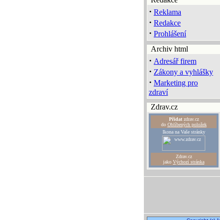
·
Reklama
·
Redakce
·
Prohlášení
Archiv html
·
Adresář firem
·
Zákony a vyhlášky
·
Marketing pro
zdraví
Zdrav.cz
Přidat
zdrav.cz
do
Oblíbených položek
Ikona na Vaše stránky
Zdrav.cz
jako
Výchozí stránka