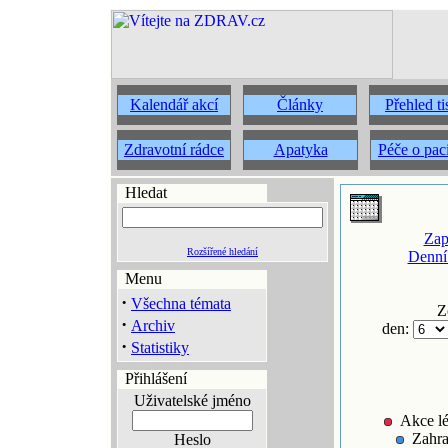
Kalendář akcí
Články
Přehled t
Zdravotní rádce
Apatyka
Péče o pac
Hledat
Zap
Rozšířené hledání
Denní
Menu
·
Všechna témata
Z
·
Archiv
den:
·
Statistiky
Přihlášení
Uživatelské jméno
Akce lé
Zahra
Heslo