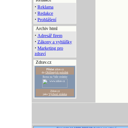
·
Reklama
·
Redakce
·
Prohlášení
Archiv html
·
Adresář firem
·
Zákony a vyhlášky
·
Marketing pro
zdraví
Zdrav.cz
Přidat
zdrav.cz
do
Oblíbených položek
Ikona na Vaše stránky
Zdrav.cz
jako
Výchozí stránka