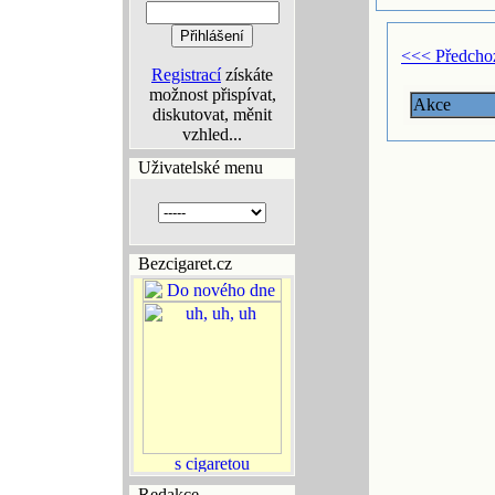
<<< Předcho
Registrací
získáte
možnost přispívat,
Akce
diskutovat, měnit
vzhled...
Uživatelské menu
Bezcigaret.cz
Redakce