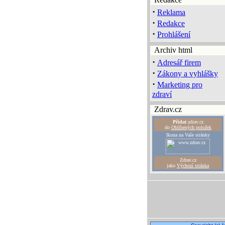
·
Reklama
·
Redakce
·
Prohlášení
Archiv html
·
Adresář firem
·
Zákony a vyhlášky
·
Marketing pro
zdraví
Zdrav.cz
Přidat
zdrav.cz
do
Oblíbených položek
Ikona na Vaše stránky
Zdrav.cz
jako
Výchozí stránka