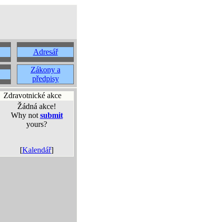
Adresář
Zákony a
předpisy
Zdravotnické akce
Žádná akce!
Why not
submit
yours?
[
Kalendář
]