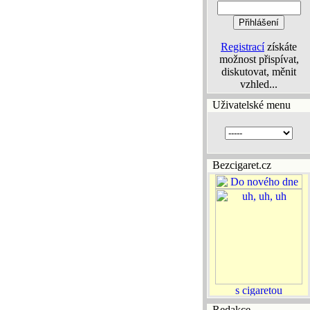
Registrací
získáte
možnost přispívat,
diskutovat, měnit
vzhled...
Uživatelské menu
Bezcigaret.cz
Redakce