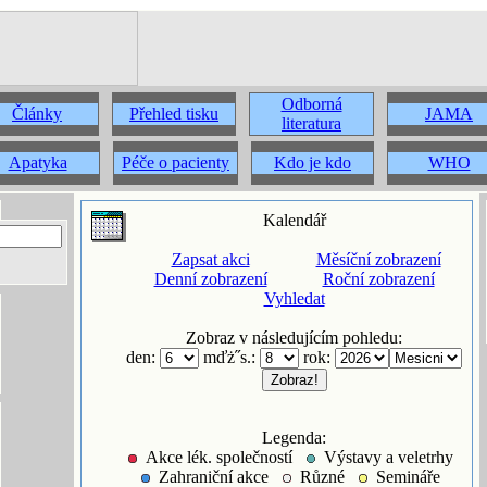
Odborná
Články
Přehled tisku
JAMA
literatura
Apatyka
Péče o pacienty
Kdo je kdo
WHO
Kalendář
Zapsat akci
Měsíční zobrazení
Denní zobrazení
Roční zobrazení
Vyhledat
Zobraz v následujícím pohledu:
den:
mďż˝s.:
rok:
Legenda:
Akce lék. společností
Výstavy a veletrhy
Zahraniční akce
Různé
Semináře