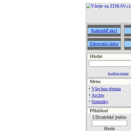
Kalendář akcí
Zdravotní rádce
Hledat
Rozšířené hledání
Menu
·
Všechna témata
·
Archiv
·
Statistiky
Přihlášení
Uživatelské jméno
Heslo