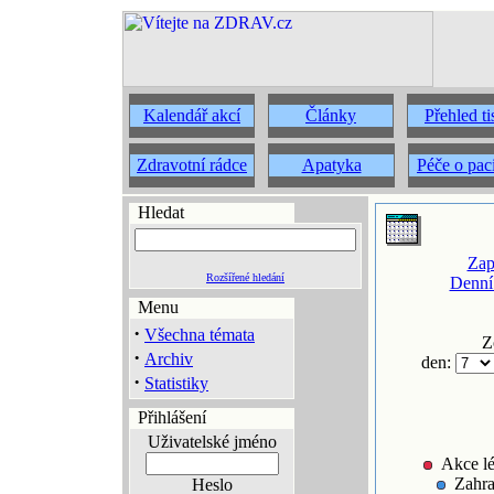
Kalendář akcí
Články
Přehled t
Zdravotní rádce
Apatyka
Péče o pac
Hledat
Zap
Rozšířené hledání
Denní
Menu
·
Všechna témata
Z
·
Archiv
den:
·
Statistiky
Přihlášení
Uživatelské jméno
Akce lé
Zahra
Heslo