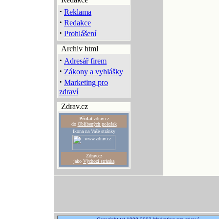
·
Reklama
·
Redakce
·
Prohlášení
Archiv html
·
Adresář firem
·
Zákony a vyhlášky
·
Marketing pro
zdraví
Zdrav.cz
Přidat
zdrav.cz
do
Oblíbených položek
Ikona na Vaše stránky
Zdrav.cz
jako
Výchozí stránka