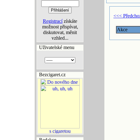
<<< Předcho
Registrací
získáte
možnost přispívat,
Akce
diskutovat, měnit
vzhled...
Uživatelské menu
Bezcigaret.cz
Redakce