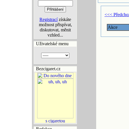
<<< Předcho
Registrací
získáte
možnost přispívat,
Akce
diskutovat, měnit
vzhled...
Uživatelské menu
Bezcigaret.cz
Redakce