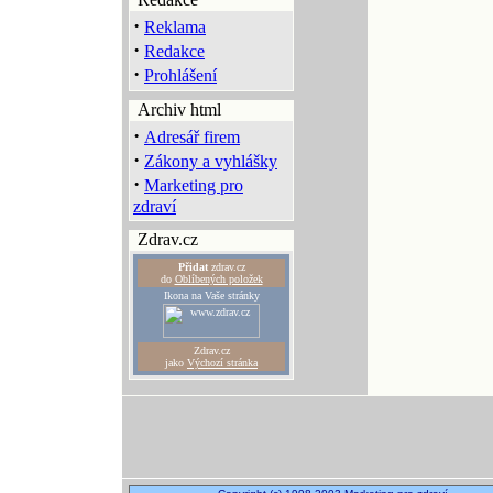
·
Reklama
·
Redakce
·
Prohlášení
Archiv html
·
Adresář firem
·
Zákony a vyhlášky
·
Marketing pro
zdraví
Zdrav.cz
Přidat
zdrav.cz
do
Oblíbených položek
Ikona na Vaše stránky
Zdrav.cz
jako
Výchozí stránka