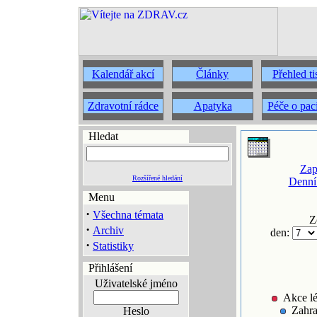
Kalendář akcí
Články
Přehled t
Zdravotní rádce
Apatyka
Péče o pac
Hledat
Zap
Rozšířené hledání
Denní
Menu
·
Všechna témata
Z
·
Archiv
den:
·
Statistiky
Přihlášení
Uživatelské jméno
Akce lé
Zahra
Heslo