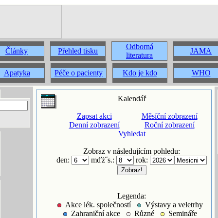
Odborná
Články
Přehled tisku
JAMA
literatura
Apatyka
Péče o pacienty
Kdo je kdo
WHO
Kalendář
Zapsat akci
Měsíční zobrazení
Denní zobrazení
Roční zobrazení
Vyhledat
Zobraz v následujícím pohledu:
den:
mďż˝s.:
rok:
Legenda:
Akce lék. společností
Výstavy a veletrhy
Zahraniční akce
Různé
Semináře