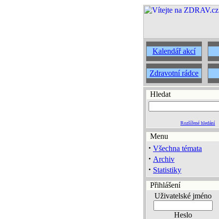
Kalendář akcí
Zdravotní rádce
Hledat
Rozšířené hledání
Menu
·
Všechna témata
·
Archiv
·
Statistiky
Přihlášení
Uživatelské jméno
Heslo