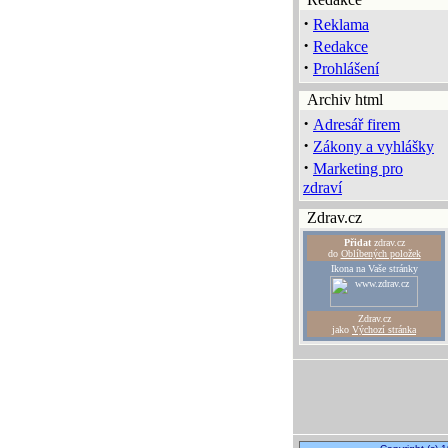
·
Reklama
·
Redakce
·
Prohlášení
Archiv html
·
Adresář firem
·
Zákony a vyhlášky
·
Marketing pro
zdraví
Zdrav.cz
Přidat
zdrav.cz
do
Oblíbených položek
Ikona na Vaše stránky
Zdrav.cz
jako
Výchozí stránka