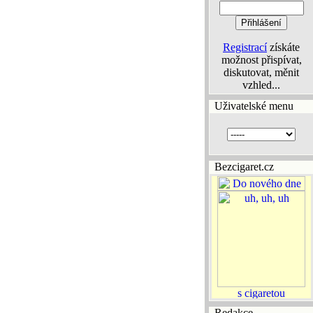
Registrací
získáte
možnost přispívat,
diskutovat, měnit
vzhled...
Uživatelské menu
Bezcigaret.cz
Redakce