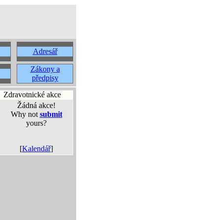
Adresář
Zákony a
předpisy
Zdravotnické akce
Žádná akce!
Why not
submit
yours?
[
Kalendář
]