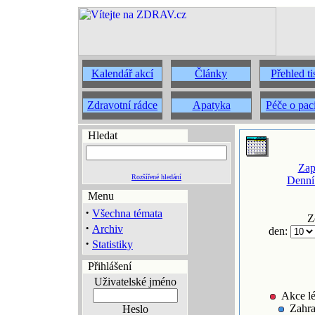
Kalendář akcí
Články
Přehled t
Zdravotní rádce
Apatyka
Péče o pac
Hledat
Zap
Rozšířené hledání
Denní
Menu
·
Všechna témata
Z
·
Archiv
den:
·
Statistiky
Přihlášení
Uživatelské jméno
Akce lé
Zahra
Heslo