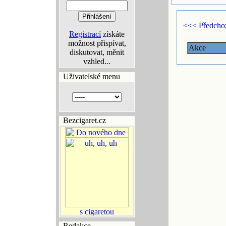
<<< Předcho
Registrací
získáte
možnost přispívat,
Akce
diskutovat, měnit
vzhled...
Uživatelské menu
Bezcigaret.cz
Redakce