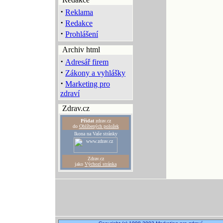
·
Reklama
·
Redakce
·
Prohlášení
Archiv html
·
Adresář firem
·
Zákony a vyhlášky
·
Marketing pro
zdraví
Zdrav.cz
Přidat
zdrav.cz
do
Oblíbených položek
Ikona na Vaše stránky
Zdrav.cz
jako
Výchozí stránka