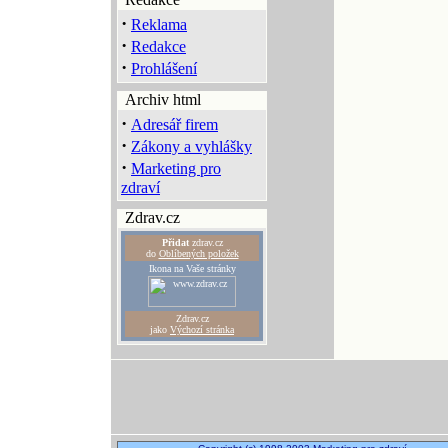
·
Reklama
·
Redakce
·
Prohlášení
Archiv html
·
Adresář firem
·
Zákony a vyhlášky
·
Marketing pro
zdraví
Zdrav.cz
Přidat
zdrav.cz
do
Oblíbených položek
Ikona na Vaše stránky
Zdrav.cz
jako
Výchozí stránka