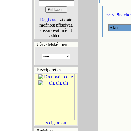
<<< Předcho
Registrací
získáte
možnost přispívat,
Akce
diskutovat, měnit
vzhled...
Uživatelské menu
Bezcigaret.cz
Redakce