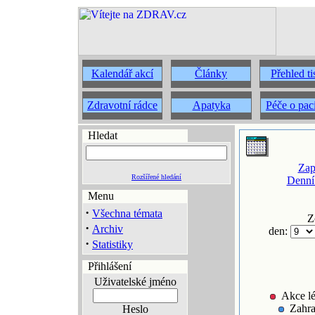
Kalendář akcí
Články
Přehled t
Zdravotní rádce
Apatyka
Péče o pac
Hledat
Zap
Rozšířené hledání
Denní
Menu
·
Všechna témata
Z
·
Archiv
den:
·
Statistiky
Přihlášení
Uživatelské jméno
Akce lé
Zahra
Heslo