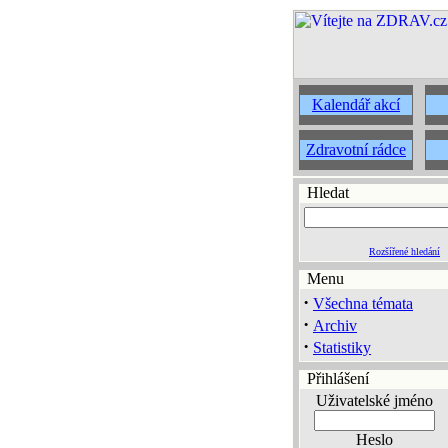
Kalendář akcí
Zdravotní rádce
Hledat
Rozšířené hledání
Menu
·
Všechna témata
·
Archiv
·
Statistiky
Přihlášení
Uživatelské jméno
Heslo