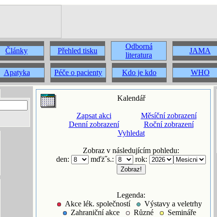
Odborná
Články
Přehled tisku
JAMA
literatura
Apatyka
Péče o pacienty
Kdo je kdo
WHO
Kalendář
Zapsat akci
Měsíční zobrazení
Denní zobrazení
Roční zobrazení
Vyhledat
Zobraz v následujícím pohledu:
den:
mďż˝s.:
rok:
Legenda:
Akce lék. společností
Výstavy a veletrhy
Zahraniční akce
Různé
Semináře