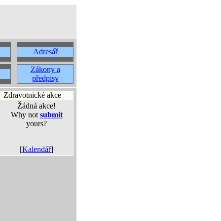
Adresář
Zákony a
předpisy
Zdravotnické akce
Žádná akce!
Why not
submit
yours?
[
Kalendář
]