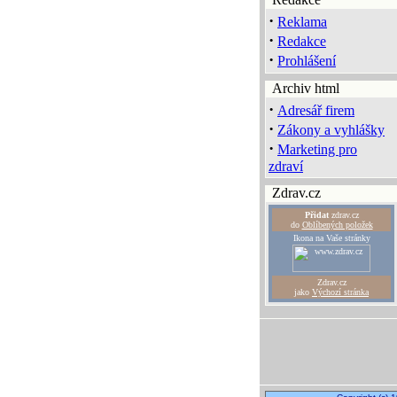
·
Reklama
·
Redakce
·
Prohlášení
Archiv html
·
Adresář firem
·
Zákony a vyhlášky
·
Marketing pro
zdraví
Zdrav.cz
Přidat
zdrav.cz
do
Oblíbených položek
Ikona na Vaše stránky
Zdrav.cz
jako
Výchozí stránka