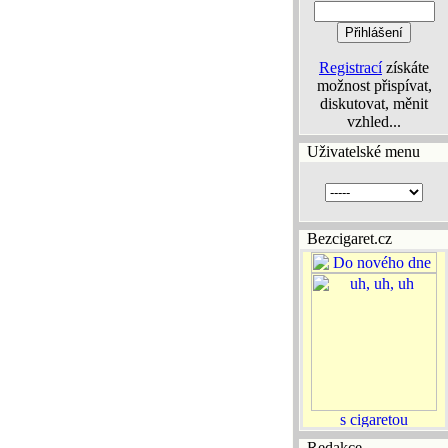
Registrací
získáte
možnost přispívat,
diskutovat, měnit
vzhled...
Uživatelské menu
Bezcigaret.cz
Redakce