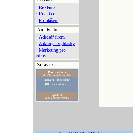
·
Reklama
·
Redakce
·
Prohlášení
Archiv html
·
Adresář firem
·
Zákony a vyhlášky
·
Marketing pro
zdraví
Zdrav.cz
Přidat
zdrav.cz
do
Oblíbených položek
Ikona na Vaše stránky
Zdrav.cz
jako
Výchozí stránka