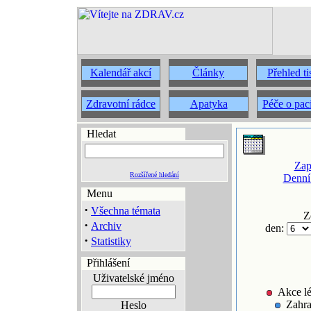
Kalendář akcí
Články
Přehled t
Zdravotní rádce
Apatyka
Péče o pac
Hledat
Zap
Rozšířené hledání
Denní
Menu
·
Všechna témata
Z
·
Archiv
den:
·
Statistiky
Přihlášení
Uživatelské jméno
Akce lé
Zahra
Heslo