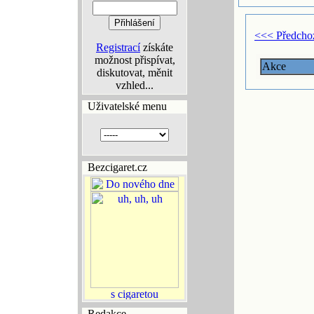
<<< Předcho
Registrací
získáte
možnost přispívat,
Akce
diskutovat, měnit
vzhled...
Uživatelské menu
Bezcigaret.cz
Redakce