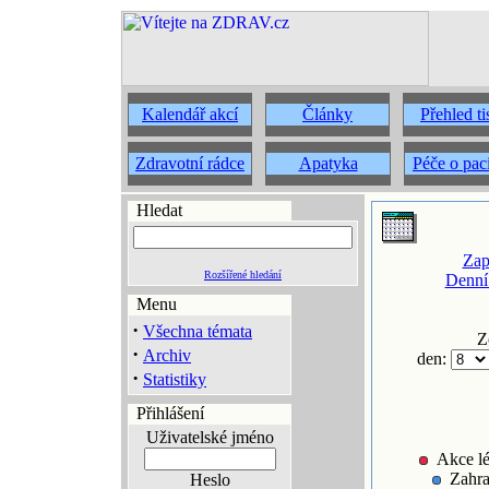
Kalendář akcí
Články
Přehled t
Zdravotní rádce
Apatyka
Péče o pac
Hledat
Zap
Rozšířené hledání
Denní
Menu
·
Všechna témata
Z
·
Archiv
den:
·
Statistiky
Přihlášení
Uživatelské jméno
Akce lé
Zahra
Heslo