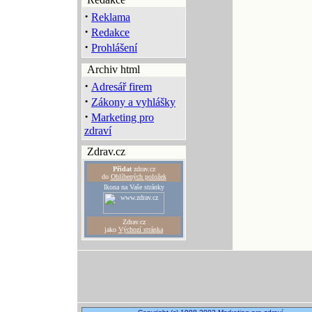
·
Reklama
·
Redakce
·
Prohlášení
Archiv html
·
Adresář firem
·
Zákony a vyhlášky
·
Marketing pro
zdraví
Zdrav.cz
Přidat
zdrav.cz
do
Oblíbených položek
Ikona na Vaše stránky
Zdrav.cz
jako
Výchozí stránka