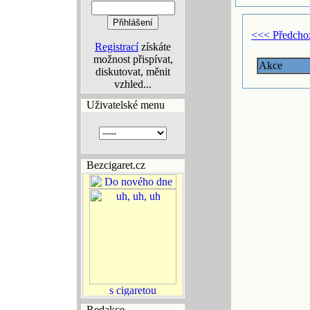
<<< Předcho
Registrací
získáte
možnost přispívat,
Akce
diskutovat, měnit
vzhled...
Uživatelské menu
Bezcigaret.cz
Redakce