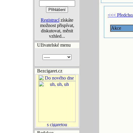
<<< Předcho
Registrací
získáte
možnost přispívat,
Akce
diskutovat, měnit
vzhled...
Uživatelské menu
Bezcigaret.cz
Redakce