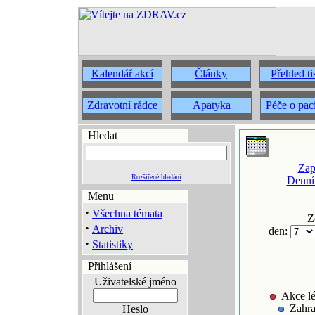
Kalendář akcí
Články
Přehled t
Zdravotní rádce
Apatyka
Péče o pac
Hledat
Zap
Rozšířené hledání
Denní
Menu
·
Všechna témata
Z
·
Archiv
den:
·
Statistiky
Přihlášení
Uživatelské jméno
Akce lé
Zahra
Heslo