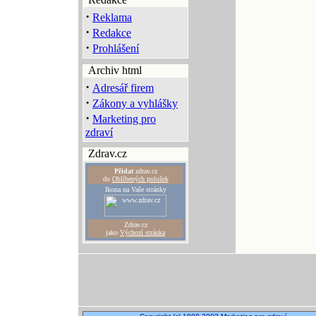
·
Reklama
·
Redakce
·
Prohlášení
Archiv html
·
Adresář firem
·
Zákony a vyhlášky
·
Marketing pro
zdraví
Zdrav.cz
Přidat
zdrav.cz
do
Oblíbených položek
Ikona na Vaše stránky
Zdrav.cz
jako
Výchozí stránka