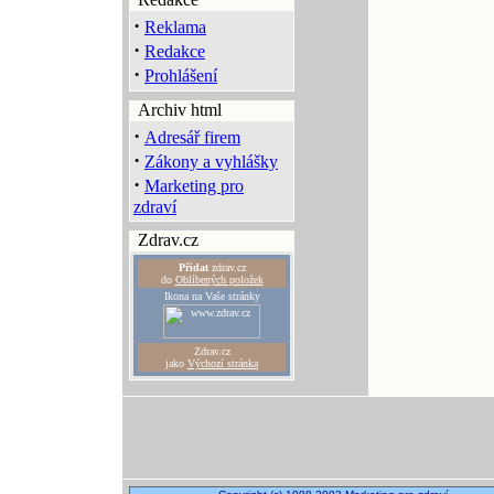
·
Reklama
·
Redakce
·
Prohlášení
Archiv html
·
Adresář firem
·
Zákony a vyhlášky
·
Marketing pro
zdraví
Zdrav.cz
Přidat
zdrav.cz
do
Oblíbených položek
Ikona na Vaše stránky
Zdrav.cz
jako
Výchozí stránka