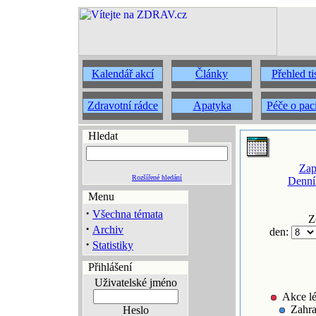
Kalendář akcí
Články
Přehled t
Zdravotní rádce
Apatyka
Péče o pac
Hledat
Zap
Rozšířené hledání
Denní
Menu
·
Všechna témata
Z
·
Archiv
den:
·
Statistiky
Přihlášení
Uživatelské jméno
Akce lé
Zahra
Heslo