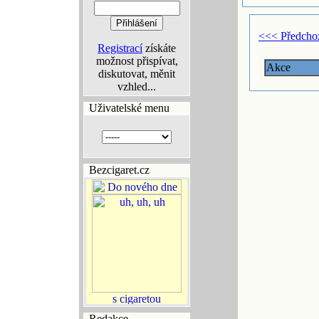
<<< Předcho
Registrací
získáte
možnost přispívat,
Akce
diskutovat, měnit
vzhled...
Uživatelské menu
Bezcigaret.cz
Redakce