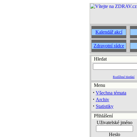
Kalendář akcí
Zdravotní rádce
Hledat
Rozšířené hledání
Menu
·
Všechna témata
·
Archiv
·
Statistiky
Přihlášení
Uživatelské jméno
Heslo