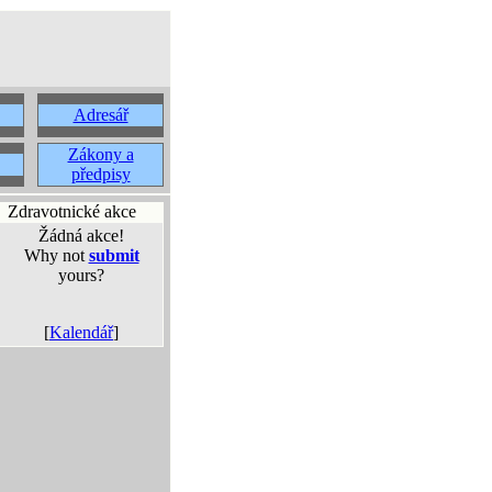
Adresář
Zákony a
předpisy
Zdravotnické akce
Žádná akce!
Why not
submit
yours?
[
Kalendář
]