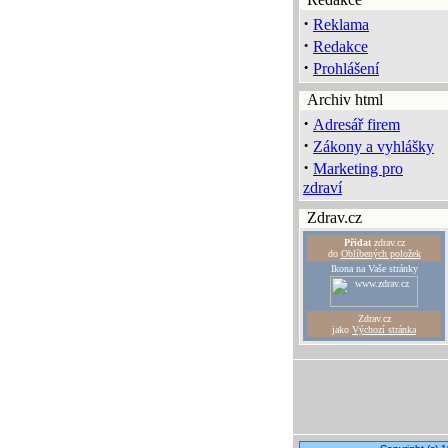
·
Reklama
·
Redakce
·
Prohlášení
Archiv html
·
Adresář firem
·
Zákony a vyhlášky
·
Marketing pro
zdraví
Zdrav.cz
Přidat
zdrav.cz
do
Oblíbených položek
Ikona na Vaše stránky
Zdrav.cz
jako
Výchozí stránka