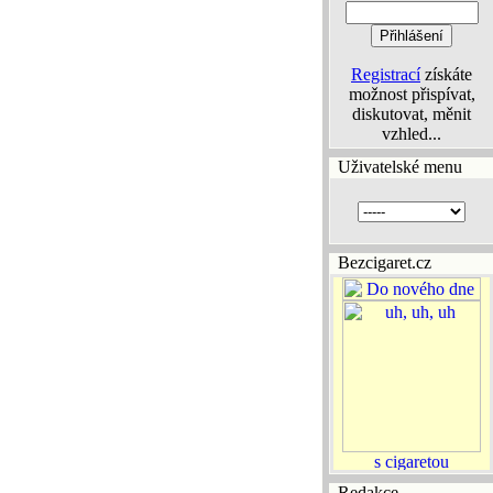
Registrací
získáte
možnost přispívat,
diskutovat, měnit
vzhled...
Uživatelské menu
Bezcigaret.cz
Redakce