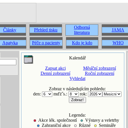
Odborná
Články
Přehled tisku
JAMA
literatura
Apatyka
Péče o pacienty
Kdo je kdo
WHO
Kalendář
Zapsat akci
Měsíční zobrazení
Denní zobrazení
Roční zobrazení
Vyhledat
Zobraz v následujícím pohledu:
den:
mďż˝s.:
rok:
Legenda:
Akce lék. společností
Výstavy a veletrhy
Zahraniční akce
Různé
Semináře