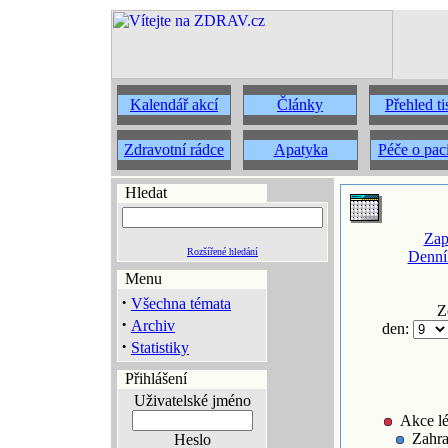
Kalendář akcí
Články
Přehled t
Zdravotní rádce
Apatyka
Péče o pac
Hledat
Zap
Rozšířené hledání
Denní
Menu
·
Všechna témata
Z
·
Archiv
den:
·
Statistiky
Přihlášení
Uživatelské jméno
Akce lé
Zahra
Heslo