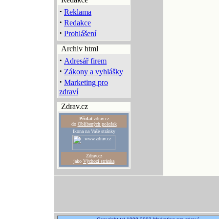
·
Reklama
·
Redakce
·
Prohlášení
Archiv html
·
Adresář firem
·
Zákony a vyhlášky
·
Marketing pro
zdraví
Zdrav.cz
Přidat
zdrav.cz
do
Oblíbených položek
Ikona na Vaše stránky
Zdrav.cz
jako
Výchozí stránka