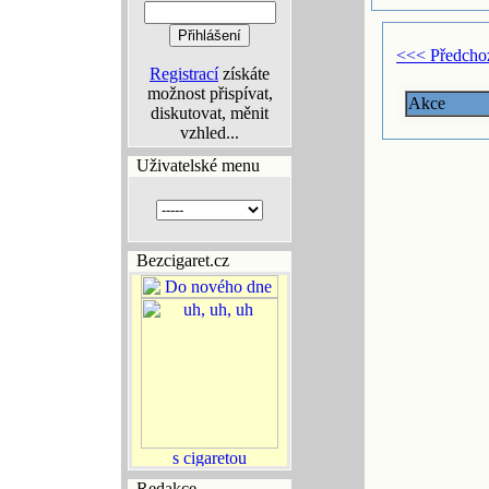
<<< Předcho
Registrací
získáte
možnost přispívat,
Akce
diskutovat, měnit
vzhled...
Uživatelské menu
Bezcigaret.cz
Redakce