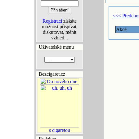
<<< Předcho
Registrací
získáte
možnost přispívat,
Akce
diskutovat, měnit
vzhled...
Uživatelské menu
Bezcigaret.cz
Redakce