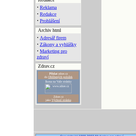
·
Reklama
·
Redakce
·
Prohlášení
Archiv html
·
Adresář firem
·
Zákony a vyhlášky
·
Marketing pro
zdraví
Zdrav.cz
Přidat
zdrav.cz
do
Oblíbených položek
Ikona na Vaše stránky
Zdrav.cz
jako
Výchozí stránka