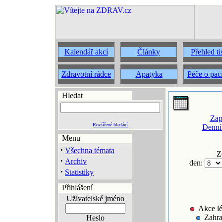
Kalendář akcí
Články
Přehled t
Zdravotní rádce
Apatyka
Péče o pac
Hledat
Zap
Rozšířené hledání
Denní
Menu
·
Všechna témata
Z
·
Archiv
den:
·
Statistiky
Přihlášení
Uživatelské jméno
Akce lé
Zahra
Heslo