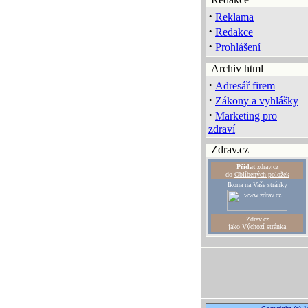
·
Reklama
·
Redakce
·
Prohlášení
Archiv html
·
Adresář firem
·
Zákony a vyhlášky
·
Marketing pro
zdraví
Zdrav.cz
Přidat
zdrav.cz
do
Oblíbených položek
Ikona na Vaše stránky
Zdrav.cz
jako
Výchozí stránka