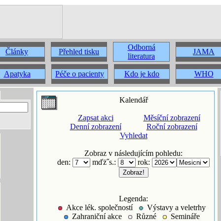
Odborná
Články
Přehled tisku
JAMA
literatura
Apatyka
Péče o pacienty
Kdo je kdo
WHO
Kalendář
Zapsat akci
Měsíční zobrazení
Denní zobrazení
Roční zobrazení
Vyhledat
Zobraz v následujícím pohledu:
den:
mďż˝s.:
rok:
Legenda:
Akce lék. společností
Výstavy a veletrhy
Zahraniční akce
Různé
Semináře