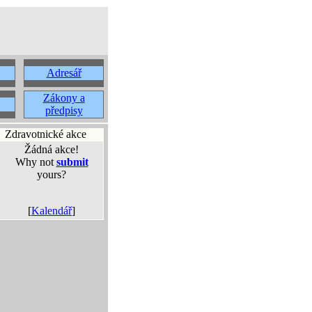
Adresář
Zákony a
předpisy
Zdravotnické akce
Žádná akce!
Why not
submit
yours?
[
Kalendář
]