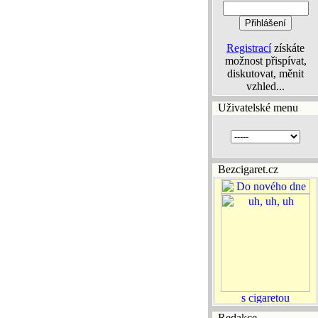
Registrací
získáte
možnost přispívat,
diskutovat, měnit
vzhled...
Uživatelské menu
Bezcigaret.cz
Redakce