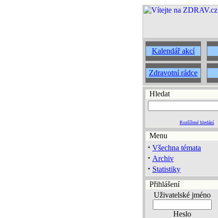
Kalendář akcí
Zdravotní rádce
Hledat
Rozšířené hledání
Menu
·
Všechna témata
·
Archiv
·
Statistiky
Přihlášení
Uživatelské jméno
Heslo