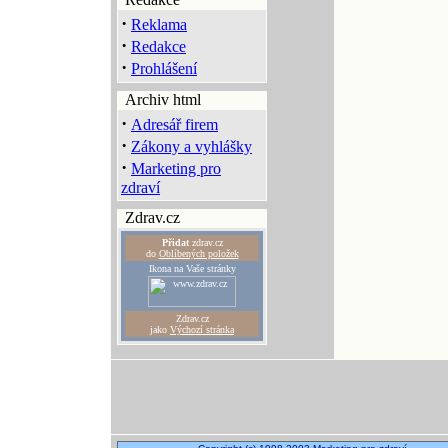
·
Reklama
·
Redakce
·
Prohlášení
Archiv html
·
Adresář firem
·
Zákony a vyhlášky
·
Marketing pro
zdraví
Zdrav.cz
Přidat
zdrav.cz
do
Oblíbených položek
Ikona na Vaše stránky
Zdrav.cz
jako
Výchozí stránka