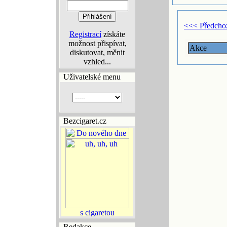
<<< Předcho
Registrací
získáte
možnost přispívat,
Akce
diskutovat, měnit
vzhled...
Uživatelské menu
Bezcigaret.cz
Redakce