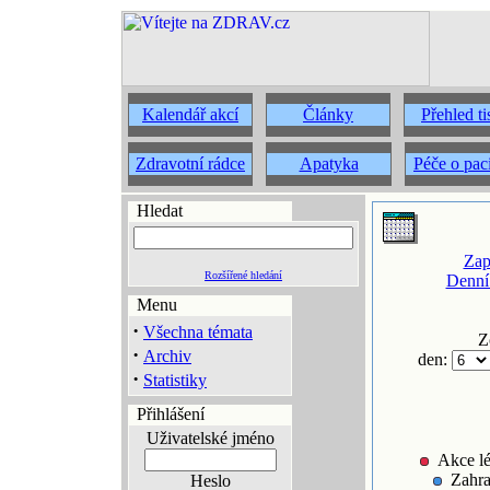
Kalendář akcí
Články
Přehled t
Zdravotní rádce
Apatyka
Péče o pac
Hledat
Zap
Rozšířené hledání
Denní
Menu
·
Všechna témata
Z
·
Archiv
den:
·
Statistiky
Přihlášení
Uživatelské jméno
Akce lé
Zahra
Heslo