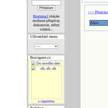
<<< Předcho
Registrací
získáte
možnost přispívat,
Akce
diskutovat, měnit
vzhled...
Uživatelské menu
Bezcigaret.cz
Redakce