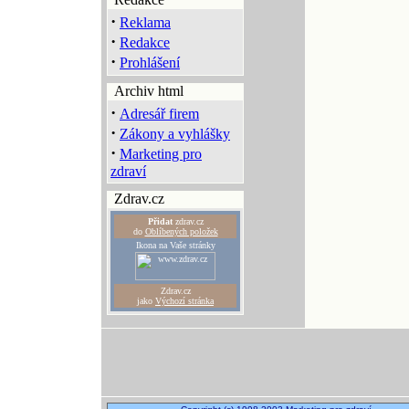
·
Reklama
·
Redakce
·
Prohlášení
Archiv html
·
Adresář firem
·
Zákony a vyhlášky
·
Marketing pro
zdraví
Zdrav.cz
Přidat
zdrav.cz
do
Oblíbených položek
Ikona na Vaše stránky
Zdrav.cz
jako
Výchozí stránka