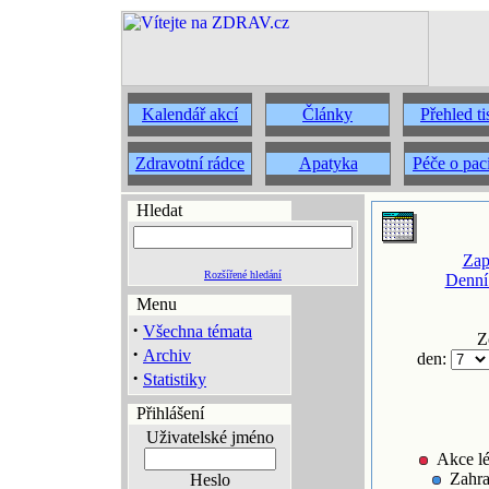
Kalendář akcí
Články
Přehled t
Zdravotní rádce
Apatyka
Péče o pac
Hledat
Zap
Rozšířené hledání
Denní
Menu
·
Všechna témata
Z
·
Archiv
den:
·
Statistiky
Přihlášení
Uživatelské jméno
Akce lé
Zahra
Heslo