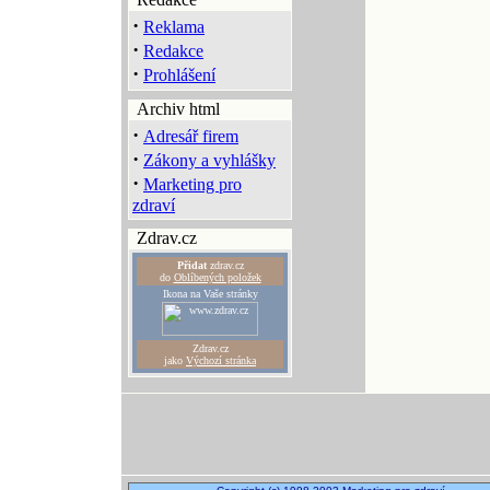
·
Reklama
·
Redakce
·
Prohlášení
Archiv html
·
Adresář firem
·
Zákony a vyhlášky
·
Marketing pro
zdraví
Zdrav.cz
Přidat
zdrav.cz
do
Oblíbených položek
Ikona na Vaše stránky
Zdrav.cz
jako
Výchozí stránka