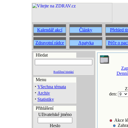
Kalendář akcí
Články
Přehled t
Zdravotní rádce
Apatyka
Péče o pac
Hledat
Zap
Rozšířené hledání
Denní
Menu
·
Všechna témata
Z
·
Archiv
den:
·
Statistiky
Přihlášení
Uživatelské jméno
Akce lé
Zahra
Heslo