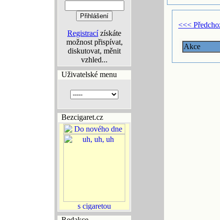
<<< Předcho
Registrací
získáte
možnost přispívat,
Akce
diskutovat, měnit
vzhled...
Uživatelské menu
Bezcigaret.cz
Redakce