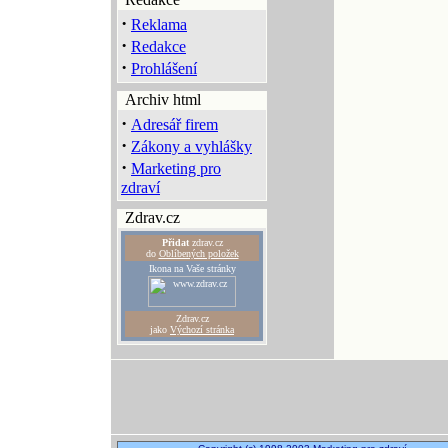
·
Reklama
·
Redakce
·
Prohlášení
Archiv html
·
Adresář firem
·
Zákony a vyhlášky
·
Marketing pro
zdraví
Zdrav.cz
Přidat
zdrav.cz
do
Oblíbených položek
Ikona na Vaše stránky
Zdrav.cz
jako
Výchozí stránka