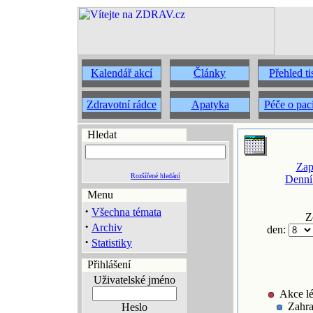
Kalendář akcí
Články
Přehled t
Zdravotní rádce
Apatyka
Péče o pac
Hledat
Zap
Rozšířené hledání
Denní
Menu
·
Všechna témata
Z
·
Archiv
den:
·
Statistiky
Přihlášení
Uživatelské jméno
Akce lé
Zahra
Heslo