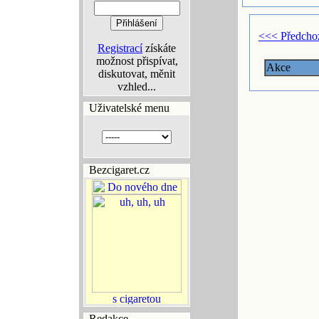
<<< Předcho
Registrací
získáte
možnost přispívat,
Akce
diskutovat, měnit
vzhled...
Uživatelské menu
Bezcigaret.cz
Redakce