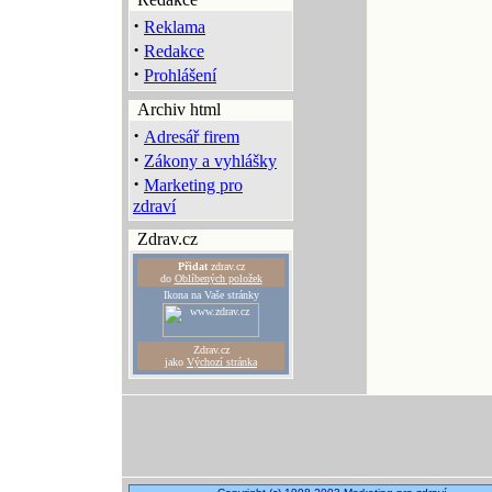
·
Reklama
·
Redakce
·
Prohlášení
Archiv html
·
Adresář firem
·
Zákony a vyhlášky
·
Marketing pro
zdraví
Zdrav.cz
Přidat
zdrav.cz
do
Oblíbených položek
Ikona na Vaše stránky
Zdrav.cz
jako
Výchozí stránka