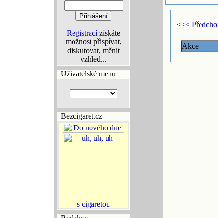
<<< Předcho
Registrací
získáte
možnost přispívat,
Akce
diskutovat, měnit
vzhled...
Uživatelské menu
Bezcigaret.cz
Redakce