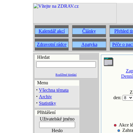
Kalendář akcí
Články
Přehled t
Zdravotní rádce
Apatyka
Péče o pac
Hledat
Zap
Rozšířené hledání
Denní
Menu
·
Všechna témata
Z
·
Archiv
den:
·
Statistiky
Přihlášení
Uživatelské jméno
Akce lé
Zahra
Heslo