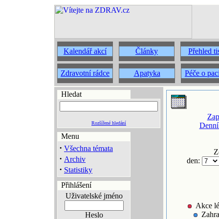
Kalendář akcí
Články
Přehled t
Zdravotní rádce
Apatyka
Péče o pac
Hledat
Zap
Rozšířené hledání
Denní
Menu
·
Všechna témata
Z
·
Archiv
den:
·
Statistiky
Přihlášení
Uživatelské jméno
Akce lé
Zahra
Heslo