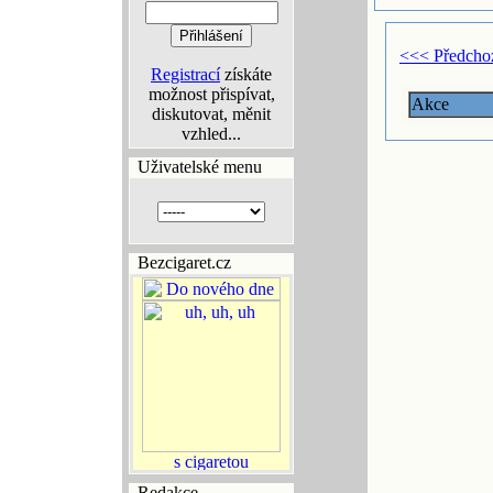
<<< Předcho
Registrací
získáte
možnost přispívat,
Akce
diskutovat, měnit
vzhled...
Uživatelské menu
Bezcigaret.cz
Redakce