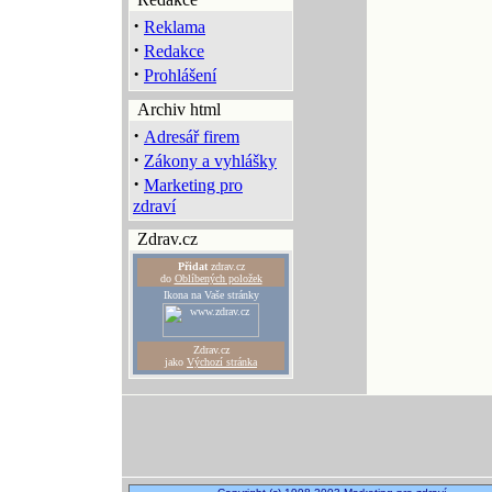
·
Reklama
·
Redakce
·
Prohlášení
Archiv html
·
Adresář firem
·
Zákony a vyhlášky
·
Marketing pro
zdraví
Zdrav.cz
Přidat
zdrav.cz
do
Oblíbených položek
Ikona na Vaše stránky
Zdrav.cz
jako
Výchozí stránka