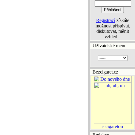
Registrací
získáte
možnost přispívat,
diskutovat, měnit
vzhled...
Uživatelské menu
Bezcigaret.cz
Redakce