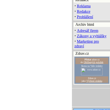
·
Reklama
·
Redakce
·
Prohlášení
Archiv html
·
Adresář firem
·
Zákony a vyhlášky
·
Marketing pro
zdraví
Zdrav.cz
Přidat
zdrav.cz
do
Oblíbených položek
Ikona na Vaše stránky
Zdrav.cz
jako
Výchozí stránka