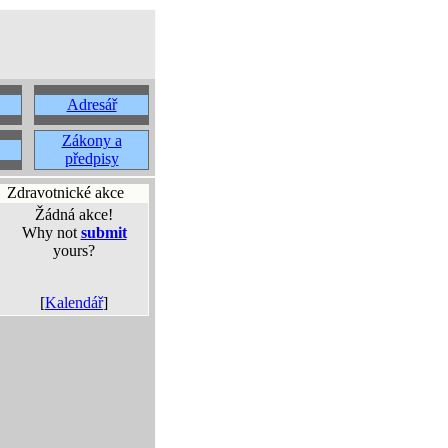
Adresář
Zákony a
předpisy
Zdravotnické akce
Žádná akce!
Why not
submit
yours?
[
Kalendář
]