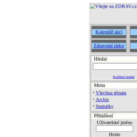
Kalendář akcí
Zdravotní rádce
Hledat
Rozšířené hledání
Menu
·
Všechna témata
·
Archiv
·
Statistiky
Přihlášení
Uživatelské jméno
Heslo