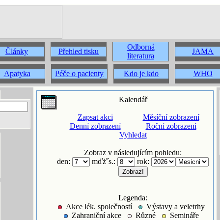
Odborná
Články
Přehled tisku
JAMA
literatura
Apatyka
Péče o pacienty
Kdo je kdo
WHO
Kalendář
Zapsat akci
Měsíční zobrazení
Denní zobrazení
Roční zobrazení
Vyhledat
Zobraz v následujícím pohledu:
den:
mďż˝s.:
rok:
Legenda:
Akce lék. společností
Výstavy a veletrhy
Zahraniční akce
Různé
Semináře