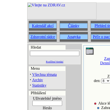
Kalendář akcí
Články
Přehled t
Zdravotní rádce
Apatyka
Péče o pac
Hledat
Zap
Rozšířené hledání
Denní
Menu
·
Všechna témata
Z
·
Archiv
den:
·
Statistiky
Přihlášení
Uživatelské jméno
Akce lé
Zahra
Heslo