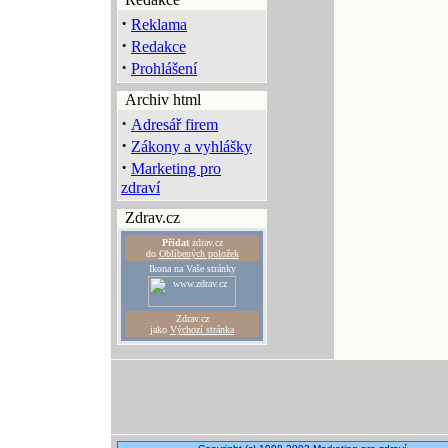
·
Reklama
·
Redakce
·
Prohlášení
Archiv html
·
Adresář firem
·
Zákony a vyhlášky
·
Marketing pro
zdraví
Zdrav.cz
Přidat
zdrav.cz
do
Oblíbených položek
Ikona na Vaše stránky
Zdrav.cz
jako
Výchozí stránka