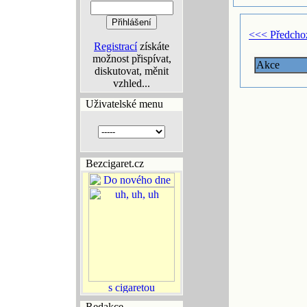
<<< Předcho
Registrací
získáte
možnost přispívat,
Akce
diskutovat, měnit
vzhled...
Uživatelské menu
Bezcigaret.cz
Redakce