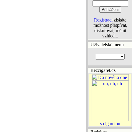
Registrací
získáte
možnost přispívat,
diskutovat, měnit
vzhled...
Uživatelské menu
Bezcigaret.cz
Redakce