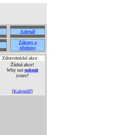
Adresář
Zákony a
předpisy
Zdravotnické akce
Žádná akce!
Why not
submit
yours?
[
Kalendář
]