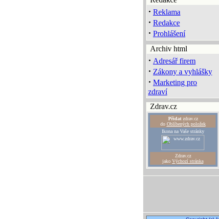
·
Reklama
·
Redakce
·
Prohlášení
Archiv html
·
Adresář firem
·
Zákony a vyhlášky
·
Marketing pro
zdraví
Zdrav.cz
Přidat
zdrav.cz
do
Oblíbených položek
Ikona na Vaše stránky
Zdrav.cz
jako
Výchozí stránka