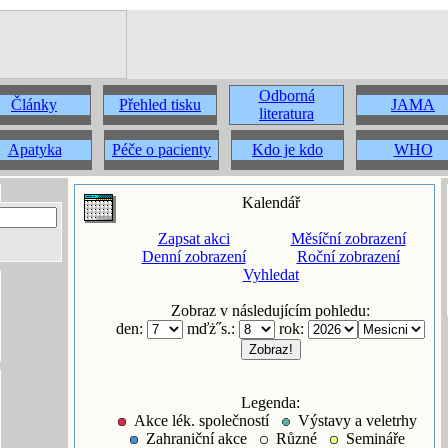
Odborná
Články
Přehled tisku
JAMA
literatura
Apatyka
Péče o pacienty
Kdo je kdo
WHO
Kalendář
Zapsat akci
Měsíční zobrazení
Denní zobrazení
Roční zobrazení
Vyhledat
Zobraz v následujícím pohledu:
den:
mďż˝s.:
rok:
Legenda:
Akce lék. společností
Výstavy a veletrhy
Zahraniční akce
Různé
Semináře