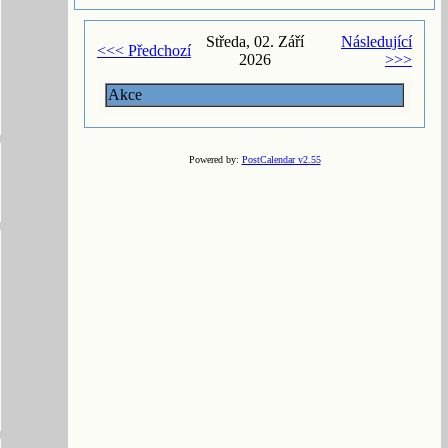
Středa, 02. Září
Následující
<<< Předchozí
2026
>>>
Akce
Powered by:
PostCalendar v2.55