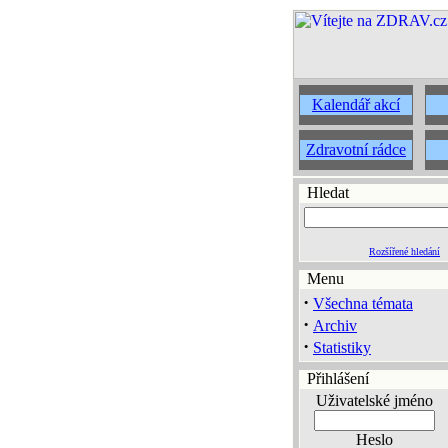
Kalendář akcí
Zdravotní rádce
Hledat
Rozšířené hledání
Menu
·
Všechna témata
·
Archiv
·
Statistiky
Přihlášení
Uživatelské jméno
Heslo