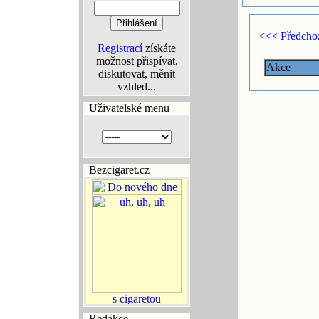
<<< Předcho
Registrací
získáte
možnost přispívat,
Akce
diskutovat, měnit
vzhled...
Uživatelské menu
Bezcigaret.cz
Redakce