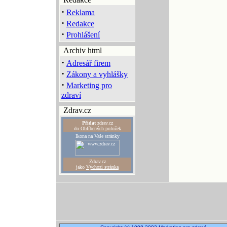
·
Reklama
·
Redakce
·
Prohlášení
Archiv html
·
Adresář firem
·
Zákony a vyhlášky
·
Marketing pro
zdraví
Zdrav.cz
Přidat
zdrav.cz
do
Oblíbených položek
Ikona na Vaše stránky
Zdrav.cz
jako
Výchozí stránka