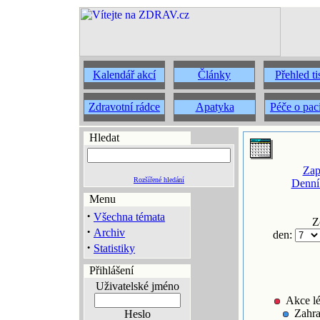
Kalendář akcí
Články
Přehled t
Zdravotní rádce
Apatyka
Péče o pac
Hledat
Zap
Rozšířené hledání
Denní
Menu
·
Všechna témata
Z
·
Archiv
den:
·
Statistiky
Přihlášení
Uživatelské jméno
Akce lé
Zahra
Heslo