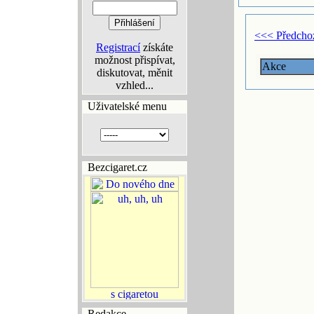
<<< Předcho
Registrací
získáte
možnost přispívat,
Akce
diskutovat, měnit
vzhled...
Uživatelské menu
Bezcigaret.cz
Redakce