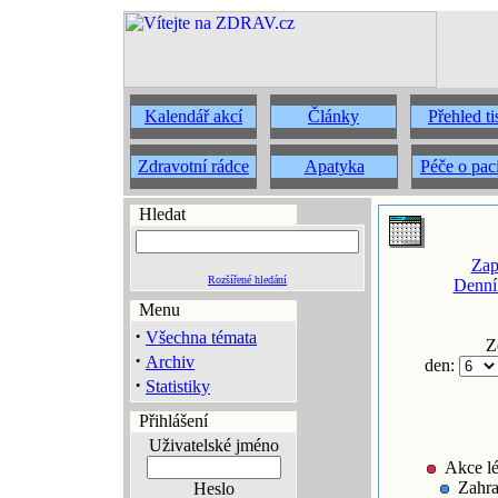
Kalendář akcí
Články
Přehled t
Zdravotní rádce
Apatyka
Péče o pac
Hledat
Zap
Rozšířené hledání
Denní
Menu
·
Všechna témata
Z
·
Archiv
den:
·
Statistiky
Přihlášení
Uživatelské jméno
Akce lé
Zahra
Heslo