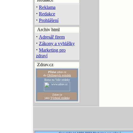
·
Reklama
·
Redakce
·
Prohlášení
Archiv html
·
Adresář firem
·
Zákony a vyhlášky
·
Marketing pro
zdraví
Zdrav.cz
Přidat
zdrav.cz
do
Oblíbených položek
Ikona na Vaše stránky
Zdrav.cz
jako
Výchozí stránka