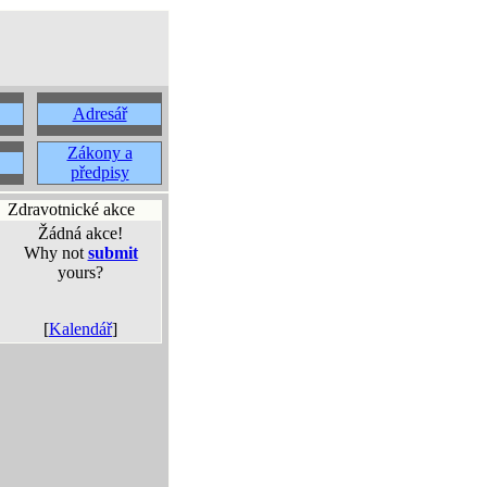
Adresář
Zákony a
předpisy
Zdravotnické akce
Žádná akce!
Why not
submit
yours?
[
Kalendář
]