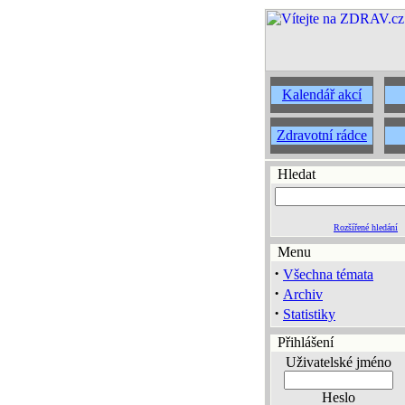
Kalendář akcí
Zdravotní rádce
Hledat
Rozšířené hledání
Menu
·
Všechna témata
·
Archiv
·
Statistiky
Přihlášení
Uživatelské jméno
Heslo