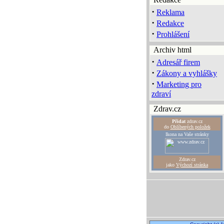
·
Reklama
·
Redakce
·
Prohlášení
Archiv html
·
Adresář firem
·
Zákony a vyhlášky
·
Marketing pro
zdraví
Zdrav.cz
Přidat
zdrav.cz
do
Oblíbených položek
Ikona na Vaše stránky
Zdrav.cz
jako
Výchozí stránka