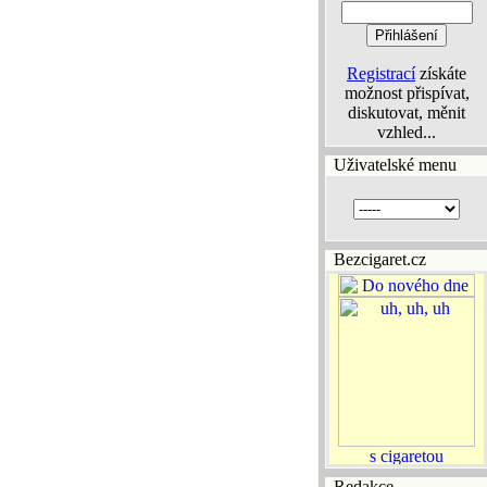
Registrací
získáte
možnost přispívat,
diskutovat, měnit
vzhled...
Uživatelské menu
Bezcigaret.cz
Redakce