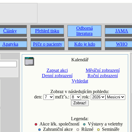
Odborná
Články
Přehled tisku
JAMA
literatura
Apatyka
Péče o pacienty
Kdo je kdo
WHO
Kalendář
Zapsat akci
Měsíční zobrazení
Denní zobrazení
Roční zobrazení
Vyhledat
Zobraz v následujícím pohledu:
den:
mďż˝s.:
rok:
Legenda:
Akce lék. společností
Výstavy a veletrhy
Zahraniční akce
Různé
Semináře