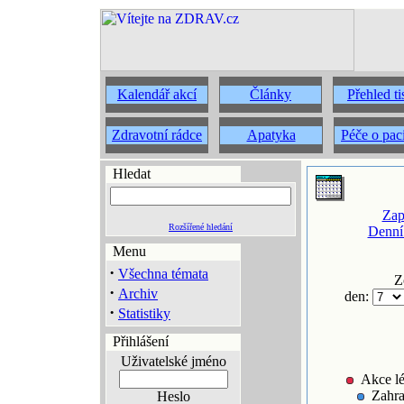
Kalendář akcí
Články
Přehled t
Zdravotní rádce
Apatyka
Péče o pac
Hledat
Zap
Rozšířené hledání
Denní
Menu
·
Všechna témata
Z
·
Archiv
den:
·
Statistiky
Přihlášení
Uživatelské jméno
Akce lé
Zahra
Heslo