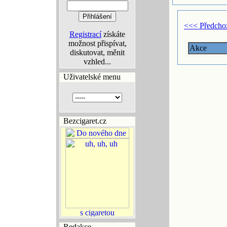
<<< Předcho
Registrací
získáte
možnost přispívat,
Akce
diskutovat, měnit
vzhled...
Uživatelské menu
Bezcigaret.cz
Redakce