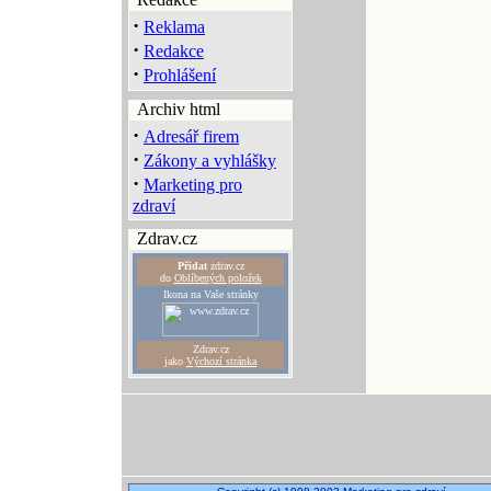
·
Reklama
·
Redakce
·
Prohlášení
Archiv html
·
Adresář firem
·
Zákony a vyhlášky
·
Marketing pro
zdraví
Zdrav.cz
Přidat
zdrav.cz
do
Oblíbených položek
Ikona na Vaše stránky
Zdrav.cz
jako
Výchozí stránka