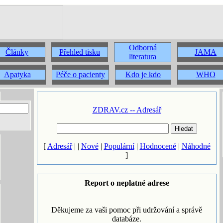
Odborná
Články
Přehled tisku
JAMA
literatura
Apatyka
Péče o pacienty
Kdo je kdo
WHO
ZDRAV.cz -- Adresář
[
Adresář
| |
Nové
|
Populární
|
Hodnocené
|
Náhodné
]
Report o neplatné adrese
Děkujeme za vaši pomoc při udržování a správě
databáze.