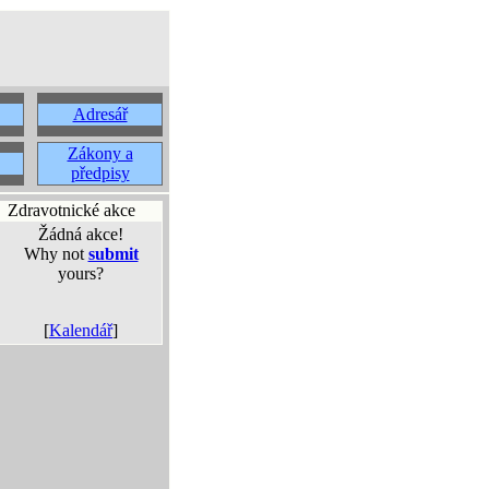
Adresář
Zákony a
předpisy
Zdravotnické akce
Žádná akce!
Why not
submit
yours?
[
Kalendář
]