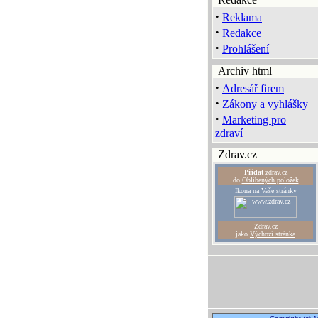
·
Reklama
·
Redakce
·
Prohlášení
Archiv html
·
Adresář firem
·
Zákony a vyhlášky
·
Marketing pro
zdraví
Zdrav.cz
Přidat
zdrav.cz
do
Oblíbených položek
Ikona na Vaše stránky
Zdrav.cz
jako
Výchozí stránka