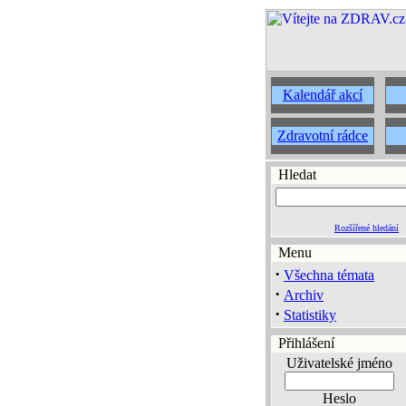
Kalendář akcí
Zdravotní rádce
Hledat
Rozšířené hledání
Menu
·
Všechna témata
·
Archiv
·
Statistiky
Přihlášení
Uživatelské jméno
Heslo