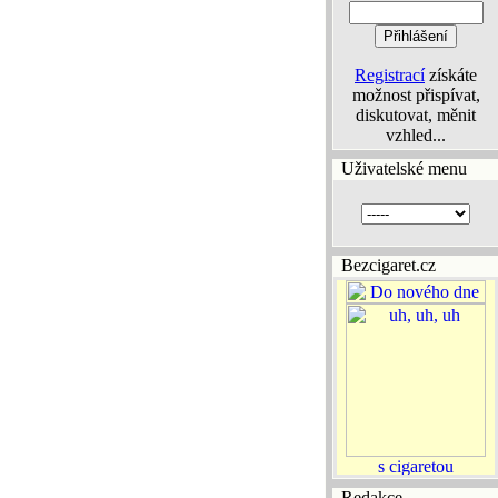
Registrací
získáte
možnost přispívat,
diskutovat, měnit
vzhled...
Uživatelské menu
Bezcigaret.cz
Redakce