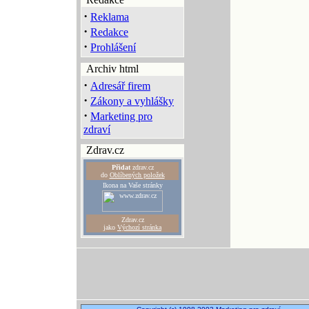
·
Reklama
·
Redakce
·
Prohlášení
Archiv html
·
Adresář firem
·
Zákony a vyhlášky
·
Marketing pro
zdraví
Zdrav.cz
Přidat
zdrav.cz
do
Oblíbených položek
Ikona na Vaše stránky
Zdrav.cz
jako
Výchozí stránka