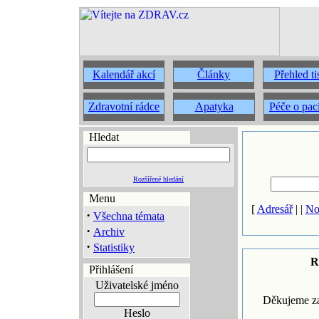
Kalendář akcí
Články
Přehled t
Zdravotní rádce
Apatyka
Péče o pac
Hledat
Rozšířené hledání
Menu
[
Adresář
| |
No
·
Všechna témata
·
Archiv
·
Statistiky
R
Přihlášení
Uživatelské jméno
Děkujeme za
Heslo