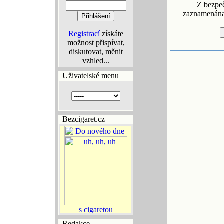
Z bezpe
zaznamenána 
Registrací
získáte
možnost přispívat,
diskutovat, měnit
vzhled...
Uživatelské menu
Bezcigaret.cz
Redakce