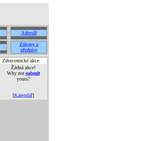
Adresář
Zákony a
předpisy
Zdravotnické akce
Žádná akce!
Why not
submit
yours?
[
Kalendář
]