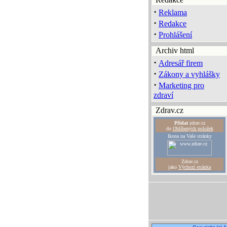
·
Reklama
·
Redakce
·
Prohlášení
Archiv html
·
Adresář firem
·
Zákony a vyhlášky
·
Marketing pro
zdraví
Zdrav.cz
Přidat
zdrav.cz
do
Oblíbených položek
Ikona na Vaše stránky
Zdrav.cz
jako
Výchozí stránka