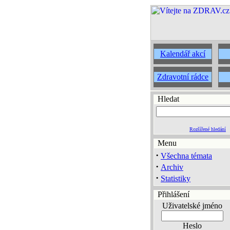
Kalendář akcí
Zdravotní rádce
Hledat
Rozšířené hledání
Menu
·
Všechna témata
·
Archiv
·
Statistiky
Přihlášení
Uživatelské jméno
Heslo