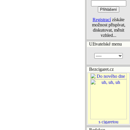
Registrací
získáte
možnost přispívat,
diskutovat, měnit
vzhled...
Uživatelské menu
Bezcigaret.cz
Redakce