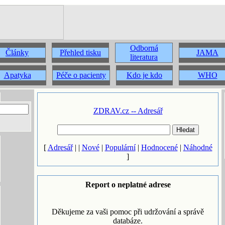
Odborná
Články
Přehled tisku
JAMA
literatura
Apatyka
Péče o pacienty
Kdo je kdo
WHO
ZDRAV.cz -- Adresář
[
Adresář
| |
Nové
|
Populární
|
Hodnocené
|
Náhodné
]
Report o neplatné adrese
Děkujeme za vaši pomoc při udržování a správě
databáze.