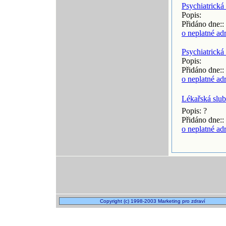
Psychiatrická
Popis:
Přidáno dne::
o neplatné ad
Psychiatrická
Popis:
Přidáno dne::
o neplatné ad
Lékařská slu
Popis: ?
Přidáno dne::
o neplatné ad
Copyright (c) 1998-2003 Marketing pro zdraví