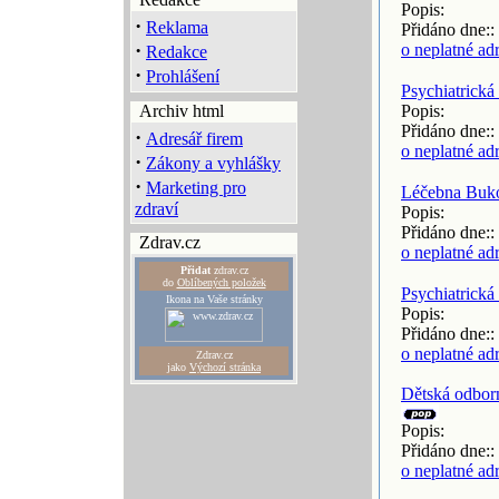
Popis:
·
Reklama
Přidáno dne::
·
o neplatné ad
Redakce
·
Prohlášení
Psychiatrická
Archiv html
Popis:
Přidáno dne::
·
Adresář firem
o neplatné ad
·
Zákony a vyhlášky
·
Marketing pro
Léčebna Buk
zdraví
Popis:
Přidáno dne::
Zdrav.cz
o neplatné ad
Přidat
zdrav.cz
do
Oblíbených položek
Psychiatrická
Ikona na Vaše stránky
Popis:
Přidáno dne::
o neplatné ad
Zdrav.cz
jako
Výchozí stránka
Dětská odbor
Popis:
Přidáno dne::
o neplatné ad