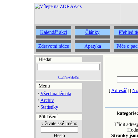
Kalendář akcí
Články
Přehled t
Zdravotní rádce
Apatyka
Péče o pac
Hledat
Rozšířené hledání
Menu
[
Adresář
| |
No
·
Všechna témata
·
Archiv
·
Statistiky
kategorie
Přihlášení
Uživatelské jméno
Třídit adres
Hodn
Heslo
Stránky jsou