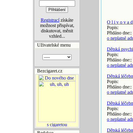
Registrací
získáte
O l i v o v a d
možnost přispívat,
Popis:
diskutovat, měnit
Přidáno dne::
vzhled...
o neplatné ad
Uživatelské menu
Dětská psychi
Popis:
Přidáno dne::
o neplatné ad
Bezcigaret.cz
Dětská léčebn
Popis:
Přidáno dne::
o neplatné ad
Dětská léčeb
Popis:
Přidáno dne::
o neplatné ad
Dětská léčeb
Redakce