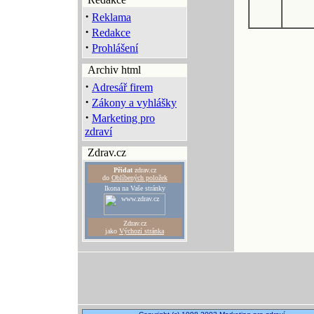
·
Reklama
·
Redakce
·
Prohlášení
Archiv html
·
Adresář firem
·
Zákony a vyhlášky
·
Marketing pro
zdraví
Zdrav.cz
Přidat
zdrav.cz
do
Oblíbených položek
Ikona na Vaše stránky
Zdrav.cz
jako
Výchozí stránka