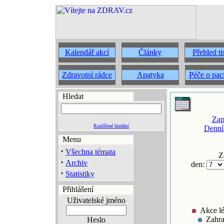
Kalendář akcí
Články
Přehled t
Zdravotní rádce
Apatyka
Péče o pac
Hledat
Zap
Rozšířené hledání
Denní
Menu
·
Všechna témata
Z
·
Archiv
den:
·
Statistiky
Přihlášení
Uživatelské jméno
Akce lé
Zahra
Heslo