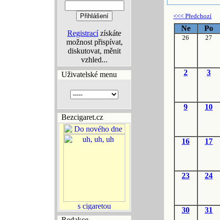
<<< Předchozí
Ne
Po
Registrací
získáte
26
27
možnost přispívat,
diskutovat, měnit
vzhled...
2
3
Uživatelské menu
9
10
Bezcigaret.cz
16
17
23
24
30
31
Redakce