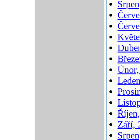
Srpen
Červe
Červe
Květe
Duben
Březe
Únor,
Leden
Prosi
Listo
Říjen
Září,
Srpen