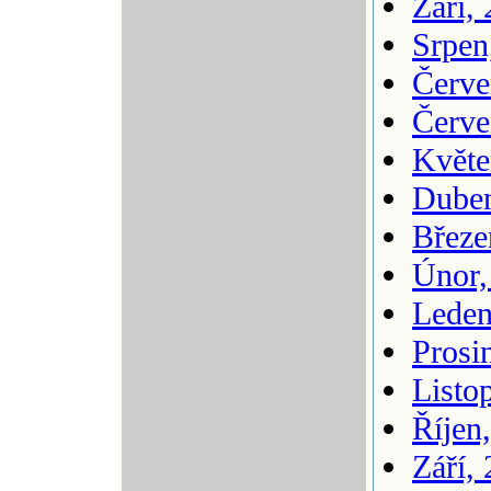
Září,
Srpen
Červe
Červe
Květe
Duben
Březe
Únor,
Leden
Prosi
Listo
Říjen
Září,