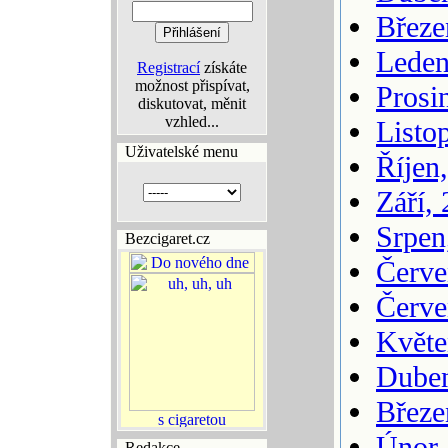
Březe
Leden
Registrací
získáte
možnost přispívat,
Prosi
diskutovat, měnit
vzhled...
Listo
Uživatelské menu
Říjen
Září,
Srpen
Bezcigaret.cz
Červe
Červe
Květe
Duben
Březe
Únor,
Redakce