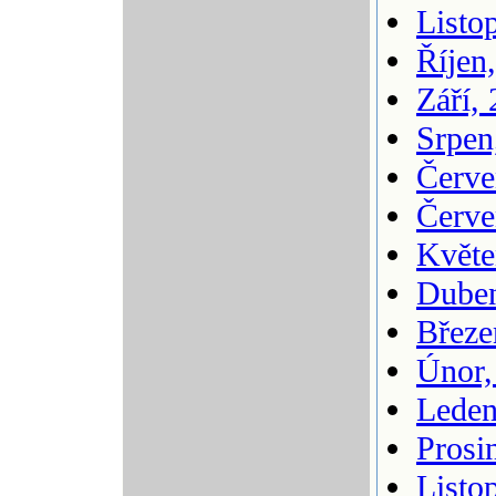
Listo
Říjen
Září,
Srpen
Červe
Červe
Květe
Duben
Březe
Únor,
Leden
Prosi
Listo