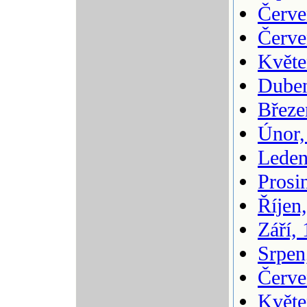
Červe
Červe
Květe
Duben
Březe
Únor,
Leden
Prosi
Říjen
Září,
Srpen
Červe
Květe