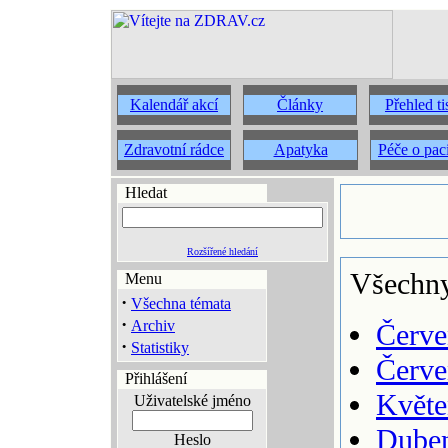
Kalendář akcí
Články
Přehled t
Zdravotní rádce
Apatyka
Péče o pac
Hledat
Rozšířené hledání
Všechny
Menu
·
Všechna témata
·
Archiv
Červe
·
Statistiky
Červe
Přihlášení
Květe
Uživatelské jméno
Duben
Heslo