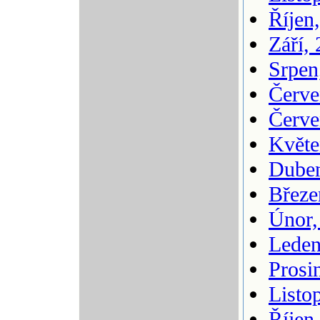
Říjen
Září,
Srpen
Červe
Červe
Květe
Duben
Březe
Únor,
Leden
Prosi
Listo
Říjen