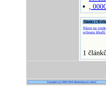
, 000
články ( Květ
Názor na vznik
ochranu lékařů 
1 článk
Copyright (c) 1998-2003 Marketing pro zdraví