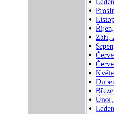
Leden
Prosi
Listo
Říjen
Září,
Srpen
Červe
Červe
Květe
Duben
Březe
Únor,
Leden