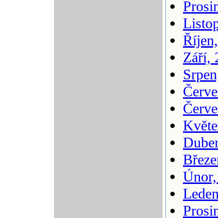
Prosi
Listo
Říjen
Září,
Srpen
Červe
Červe
Květe
Duben
Březe
Únor,
Leden
Prosi