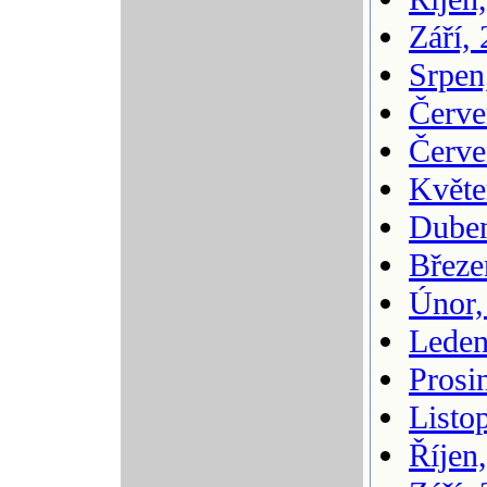
Září,
Srpen
Červe
Červe
Květe
Duben
Březe
Únor,
Leden
Prosi
Listo
Říjen