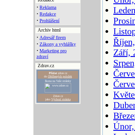
·
Reklama
Leden
·
Redakce
Prosi
·
Prohlášení
Listo
Archiv html
·
Adresář firem
Říjen
·
Zákony a vyhlášky
·
Září,
Marketing pro
zdraví
Srpen
Zdrav.cz
Červe
Přidat
zdrav.cz
do
Oblíbených položek
Červe
Ikona na Vaše stránky
Květe
Zdrav.cz
jako
Výchozí stránka
Duben
Březe
Únor,