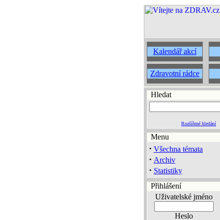
Kalendář akcí
Zdravotní rádce
Hledat
Rozšířené hledání
Menu
·
Všechna témata
·
Archiv
·
Statistiky
Přihlášení
Uživatelské jméno
Heslo