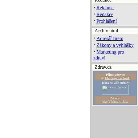
·
Reklama
·
Redakce
·
Prohlášení
Archiv html
·
Adresář firem
·
Zákony a vyhlášky
·
Marketing pro
zdraví
Zdrav.cz
Přidat
zdrav.cz
do
Oblíbených položek
Ikona na Vaše stránky
Zdrav.cz
jako
Výchozí stránka