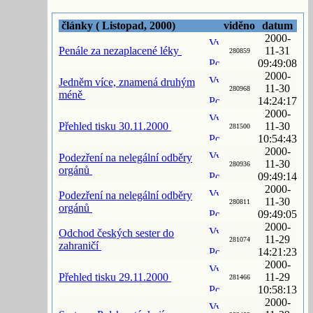
články ( Listopad, 2000)
viděno
datum
2000-
Penále za nezaplacené léky
11-31
280859
09:49:08
2000-
Jedněm více, znamená druhým
11-30
280968
méně
14:24:17
2000-
Přehled tisku 30.11.2000
11-30
281500
10:54:43
2000-
Podezření na nelegální odběry
11-30
280936
orgánů
09:49:14
2000-
Podezření na nelegální odběry
11-30
280811
orgánů
09:49:05
2000-
Odchod českých sester do
11-29
281074
zahraničí
14:21:23
2000-
Přehled tisku 29.11.2000
11-29
281466
10:58:13
2000-