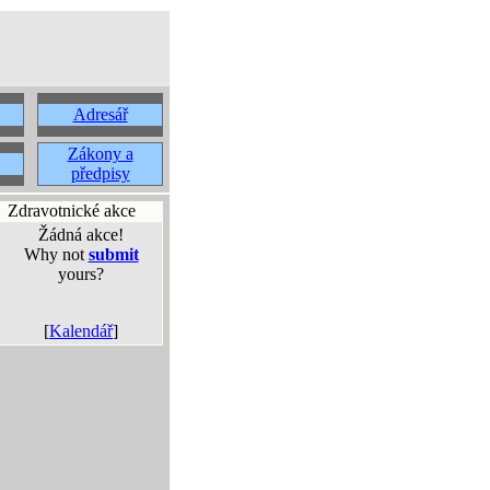
Adresář
Zákony a
předpisy
Zdravotnické akce
Žádná akce!
Why not
submit
yours?
[
Kalendář
]