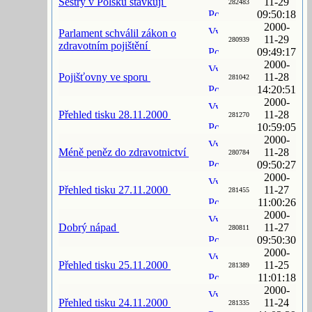
Sestry v Polsku stávkují
11-29
282483
09:50:18
2000-
Parlament schválil zákon o
11-29
280939
zdravotním pojištění
09:49:17
2000-
Pojišťovny ve sporu
11-28
281042
14:20:51
2000-
Přehled tisku 28.11.2000
11-28
281270
10:59:05
2000-
Méně peněz do zdravotnictví
11-28
280784
09:50:27
2000-
Přehled tisku 27.11.2000
11-27
281455
11:00:26
2000-
Dobrý nápad
11-27
280811
09:50:30
2000-
Přehled tisku 25.11.2000
11-25
281389
11:01:18
2000-
Přehled tisku 24.11.2000
11-24
281335