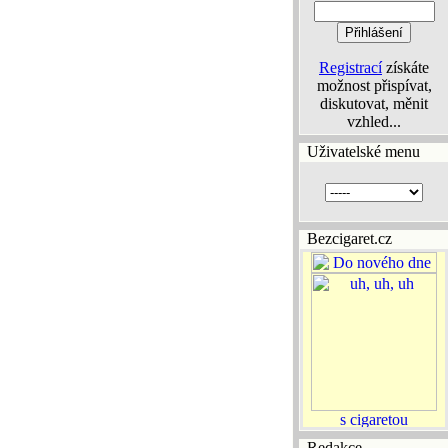
Registrací
získáte
možnost přispívat,
diskutovat, měnit
vzhled...
Uživatelské menu
Bezcigaret.cz
Redakce