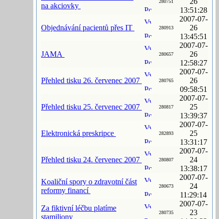
26
280751
na akciovky
13:51:28
2007-07-
Objednávání pacientů přes IT
26
280913
13:45:51
2007-07-
JAMA
26
280657
12:58:27
2007-07-
Přehled tisku 26. červenec 2007
26
280765
09:58:51
2007-07-
Přehled tisku 25. červenec 2007
25
280817
13:39:37
2007-07-
Elektronická preskripce
25
282893
13:31:17
2007-07-
Přehled tisku 24. červenec 2007
24
280807
13:38:17
2007-07-
Koaliční spory o zdravotní část
24
280673
reformy financí
11:29:14
2007-07-
Za fiktivní léčbu platíme
23
280735
stamiliony