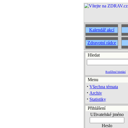
Kalendář akcí
Zdravotní rádce
Hledat
Rozšířené hledání
Menu
·
Všechna témata
·
Archiv
·
Statistiky
Přihlášení
Uživatelské jméno
Heslo