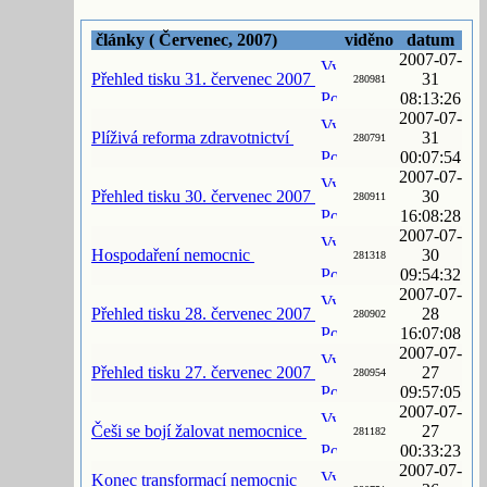
články ( Červenec, 2007)
viděno
datum
2007-07-
Přehled tisku 31. červenec 2007
31
280981
08:13:26
2007-07-
Plíživá reforma zdravotnictví
31
280791
00:07:54
2007-07-
Přehled tisku 30. červenec 2007
30
280911
16:08:28
2007-07-
Hospodaření nemocnic
30
281318
09:54:32
2007-07-
Přehled tisku 28. červenec 2007
28
280902
16:07:08
2007-07-
Přehled tisku 27. červenec 2007
27
280954
09:57:05
2007-07-
Češi se bojí žalovat nemocnice
27
281182
00:33:23
2007-07-
Konec transformací nemocnic