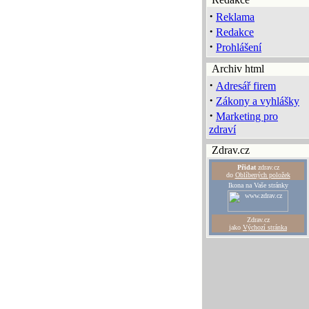
·
Reklama
·
Redakce
·
Prohlášení
Archiv html
·
Adresář firem
·
Zákony a vyhlášky
·
Marketing pro
zdraví
Zdrav.cz
Přidat
zdrav.cz
do
Oblíbených položek
Ikona na Vaše stránky
Zdrav.cz
jako
Výchozí stránka