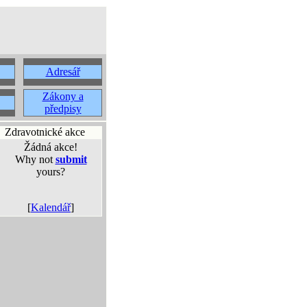
Adresář
Zákony a
předpisy
Zdravotnické akce
Žádná akce!
Why not
submit
yours?
[
Kalendář
]