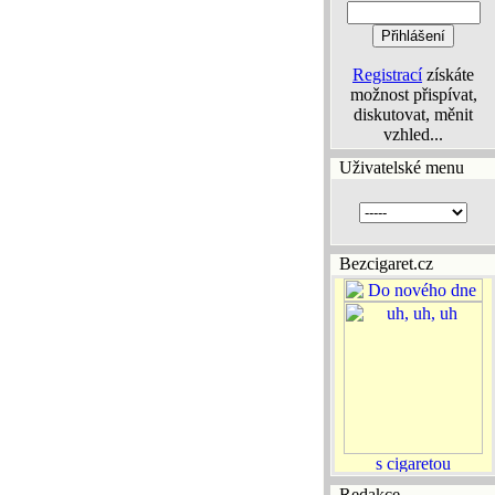
Registrací
získáte
možnost přispívat,
diskutovat, měnit
vzhled...
Uživatelské menu
Bezcigaret.cz
Redakce